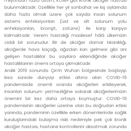
milyondan fazla astım, KOAH gibi kronik akciğer hastası
bulunmaktadır. Özellikle her yıl sonbahar ve kış aylarında
daha fazla olmak üzere çok sayıda insan solunum
sistemi enfeksiyonları (üst ve alt solunum yolu
enfeksiyonları, bronşit, zatürre) ile karşı karşıya
kalmaktadır. Verem hastalığı maalesef hâlâ ülkemizin
ciddi bir sorunudur. Bir de akciğer damar tıkanıklığı,
akciğerde hava kaçağı, ağızdan kan gelmesi gibi ani
gelişen hastalıklar bu sayılara eklendiğinde akciğer
hastalıklarının önemi ortaya çıkmaktadır.
Aralık 2019 sonunda Çin’in Wuhan bölgesinde başlayıp
kısa sürede dünyayı etkisi altına alan COVID-19
pandemiside önemli oranda akciğerleri etkileyerek,
insanları solunum yetmezliğine sokarak akciğerlerimizin
önemini bir kez daha ortaya koymuştur. COVID-19
pandemisinin akciğerler üzerine olan bu doğrudan etkisi
yanında, pandeminin özellikle erken dönemlerinde sağlık
kuruluşlarındaki bulaşma riski nedeniyle pek çok kronik
akciğer hastası, hastane kontrollerini aksatmak zorunda