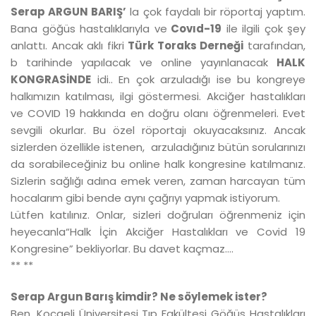
Serap ARGUN BARIŞ’
la çok faydalı bir röportaj yaptım.
Bana göğüs hastalıklarıyla ve
Covıd-19
ile ilgili çok şey
anlattı. Ancak aklı fikri
Türk Toraks Derneği
tarafından,
b tarihinde yapılacak ve online yayınlanacak
HALK
KONGRASİNDE
idi.. En çok arzuladığı ise bu kongreye
halkımızın katılması, ilgi göstermesi. Akciğer hastalıkları
ve COVID 19 hakkında en doğru olanı öğrenmeleri. Evet
sevgili okurlar. Bu özel röportajı okuyacaksınız. Ancak
sizlerden özellikle istenen, arzuladığınız bütün sorularınızı
da sorabileceğiniz bu online halk kongresine katılmanız.
Sizlerin sağlığı adına emek veren, zaman harcayan tüm
hocalarım gibi bende aynı çağrıyı yapmak istiyorum.
Lütfen katılınız. Onlar, sizleri doğruları öğrenmeniz için
heyecanla“Halk İçin Akciğer Hastalıkları ve Covid 19
Kongresine” bekliyorlar. Bu davet kaçmaz….
** **
Serap Argun Barış kimdir? Ne söylemek ister?
Ben, Kocaeli Üniversitesi Tıp Fakültesi Göğüs Hastalıkları