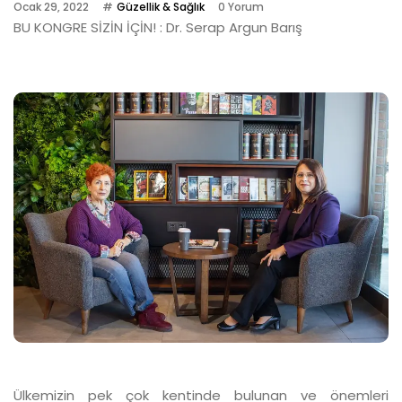
Ocak 29, 2022
Güzellik & Sağlık
0 Yorum
BU KONGRE SİZİN İÇİN! : Dr. Serap Argun Barış
Ülkemizin pek çok kentinde bulunan ve önemleri