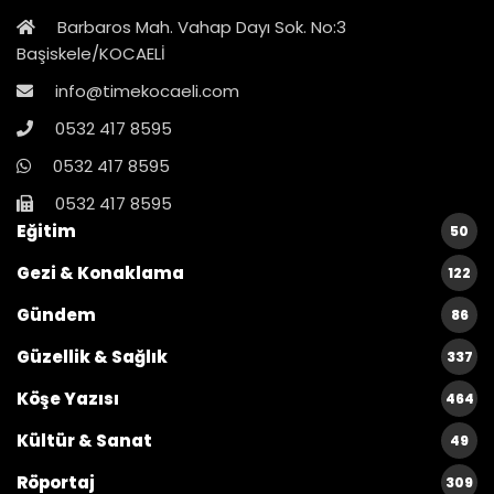
Barbaros Mah. Vahap Dayı Sok. No:3
Başiskele/KOCAELİ
info@timekocaeli.com
0532 417 8595
0532 417 8595
0532 417 8595
Eğitim
50
Gezi & Konaklama
122
Gündem
86
Güzellik & Sağlık
337
Köşe Yazısı
464
Kültür & Sanat
49
Röportaj
309