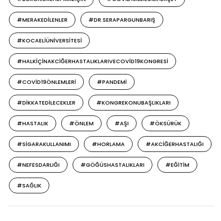
#MERAKEDILENLER
#DR.SERAPARGUNBARIŞ
#KOCAELIÜNIVERSITESI
#HALKIÇINAKCIĞERHASTALIKLARIVECOVID19KONGRESI
#COVID19ÖNLEMLERI
#PANDEMI
#DIKKATEDILECEKLER
#KONGREKONUBAŞLIKLARI
#HASTALIK
#ÖNLEM
#AŞI
#ÖKSÜRÜK
#SIGARAKULLANIMI
#HORLAMA
#AKCIĞERHASTALIĞI
#NEFESDARLIĞI
#GÖĞÜSHASTALIKLARI
#EĞITIM
#SAĞLIK