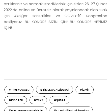
ettikleriniz ve sormak istedikleriniz için sizleri 26-27 Şubat
2022’de online ve ücretsiz olarak yayınlanacak olan ‘Halk
için Akciğer Hastalıkları ve COVID-19 Kongresi’ne
bekliyoruz. BU KONGRE SİZİN İÇİN! BU KONGRE HEPİMİZ
İÇİN!
#TIMEKOCAELI
#TIMEKOCAELIDERGI
#IZMIT
#KOCAELI
#2022
#ŞUBAT
#BUKONGREHEPIMIZIÇIN
#COVID19ILEILGILIHERŞEY