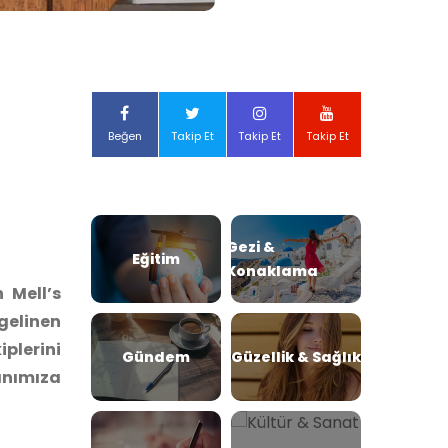
Beğen
Takip Et
Takip Et
Takip Et
Gezi &
Eğitim
Konaklama
en
Mell’s
gelinen
plerini
Gündem
Güzellik & Sağlık
ınımıza