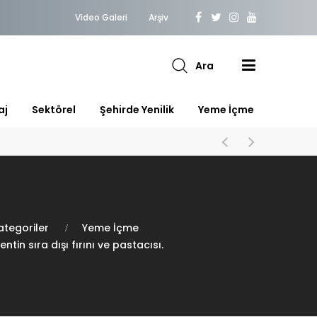
Video Galeri
Arşiv
Ara
aj
Sektörel
Şehirde Yenilik
Yeme İçme
ategoriler
Yeme İçme
ntin sıra dışı fırını ve pastacısı.