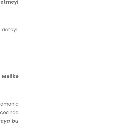
letmeyi
detaylı
n Melike
 zamanla
ncesinde
veya bu