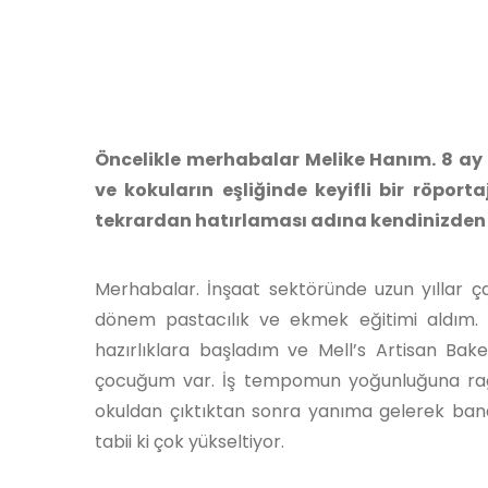
Öncelikle merhabalar Melike Hanım. 8 ay
ve kokuların eşliğinde keyifli bir röport
tekrardan hatırlaması adına kendinizden
Merhabalar. İnşaat sektöründe uzun yıllar ç
dönem pastacılık ve ekmek eğitimi aldım. 
hazırlıklara başladım ve Mell’s Artisan Bake
çocuğum var. İş tempomun yoğunluğuna rağm
okuldan çıktıktan sonra yanıma gelerek ban
tabii ki çok yükseltiyor.