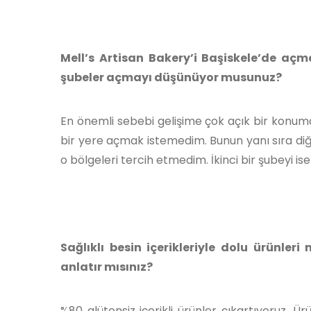
Mell’s Artisan Bakery’i Başiskele’de açm
şubeler açmayı düşünüyor musunuz?
En önemli sebebi gelişime çok açık bir konum
bir yere açmak istemedim. Bunun yanı sıra diğe
o bölgeleri tercih etmedim. İkinci bir şubeyi 
Sağlıklı besin içerikleriyle dolu ürünleri 
anlatır mısınız?
%80 glütensiz içerikli ürünler çıkartıyoruz. Ü