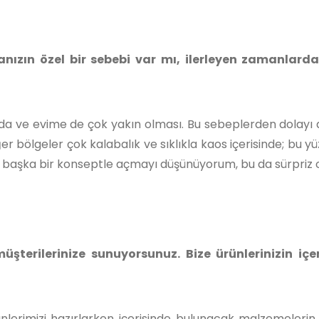
anızın özel bir sebebi var mı, ilerleyen zamanlard
da ve evime de çok yakın olması. Bu sebeplerden dolayı d
r bölgeler çok kalabalık ve sıklıkla kaos içerisinde; bu y
ise başka bir konseptle açmayı düşünüyorum, bu da sürpriz 
müşterilerinize sunuyorsunuz. Bize ürünlerinizin içer
rünlerimizi hazırlarken içerisinde bulunacak malzemelerin