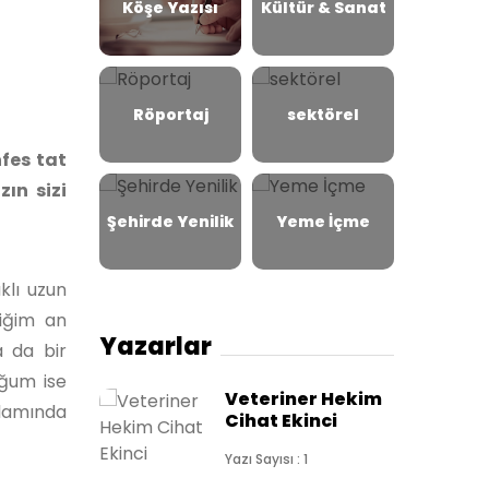
Köşe Yazısı
Kültür & Sanat
Röportaj
sektörel
fes tat
ın sizi
Şehirde Yenilik
Yeme İçme
klı uzun
iğim an
Yazarlar
a da bir
ğum ise
Veteriner Hekim
nlamında
Cihat Ekinci
Yazı Sayısı : 1