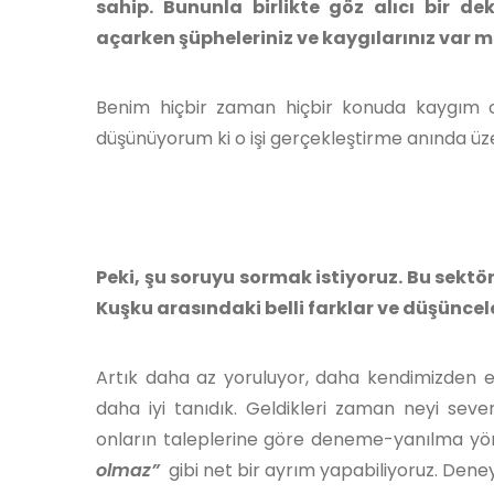
sahip. Bununla birlikte göz alıcı bir d
açarken şüpheleriniz ve kaygılarınız var m
Benim hiçbir zaman hiçbir konuda kaygım o
düşünüyorum ki o işi gerçekleştirme anında üz
Peki, şu soruyu sormak istiyoruz. Bu sektö
Kuşku arasındaki belli farklar ve düşüncele
Artık daha az yoruluyor, daha kendimizden emi
daha iyi tanıdık. Geldikleri zaman neyi sev
onların taleplerine göre deneme-yanılma yönt
olmaz”
gibi net bir ayrım yapabiliyoruz. Deney