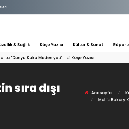
eleri
zellik & Sağlık
Köşe Yazısı
Kültür & Sanat
Röport
parta "Dünya Koku Medeniyeti"
Köşe Yazısı
n sıra dışı
Anasayfa
K
Mell’s Bakery Ke