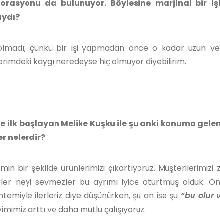
ekorasyonu da bulunuyor. Böylesine marjinal bir iş
ıydı?
lmadı; çünkü bir işi yapmadan önce o kadar uzun ve 
erimdeki kaygı neredeyse hiç olmuyor diyebilirim.
re ilk başlayan Melike Kuşku ile şu anki konuma gele
r nelerdir?
n bir şekilde ürünlerimizi çıkartıyoruz. Müşterilerimizi
erler neyi sevmezler bu ayrımı iyice oturtmuş olduk. Ö
emiyle ilerleriz diye düşünürken, şu an ise şu
“bu olur 
imimiz arttı ve daha mutlu çalışıyoruz.