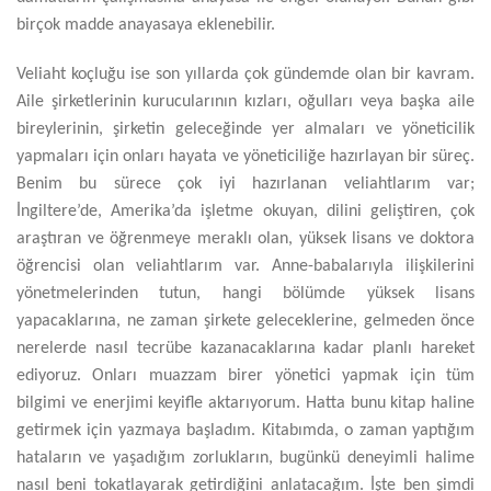
birçok madde anayasaya eklenebilir.
Veliaht koçluğu ise son yıllarda çok gündemde olan bir kavram.
Aile şirketlerinin kurucularının kızları, oğulları veya başka aile
bireylerinin, şirketin geleceğinde yer almaları ve yöneticilik
yapmaları için onları hayata ve yöneticiliğe hazırlayan bir süreç.
Benim bu sürece çok iyi hazırlanan veliahtlarım var;
İngiltere’de, Amerika’da işletme okuyan, dilini geliştiren, çok
araştıran ve öğrenmeye meraklı olan, yüksek lisans ve doktora
öğrencisi olan veliahtlarım var. Anne-babalarıyla ilişkilerini
yönetmelerinden tutun, hangi bölümde yüksek lisans
yapacaklarına, ne zaman şirkete geleceklerine, gelmeden önce
nerelerde nasıl tecrübe kazanacaklarına kadar planlı hareket
ediyoruz. Onları muazzam birer yönetici yapmak için tüm
bilgimi ve enerjimi keyifle aktarıyorum. Hatta bunu kitap haline
getirmek için yazmaya başladım. Kitabımda, o zaman yaptığım
hataların ve yaşadığım zorlukların, bugünkü deneyimli halime
nasıl beni tokatlayarak getirdiğini anlatacağım. İşte ben şimdi