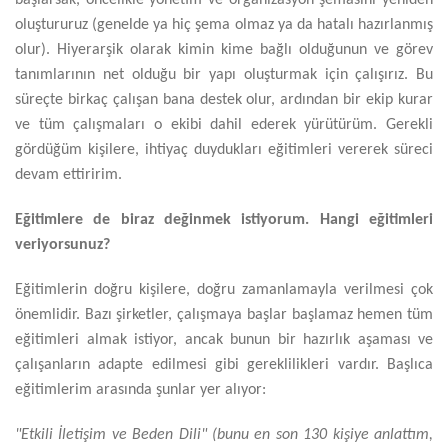
başlarsak, öncelikle yönetim ve organizasyon şemasını yeniden
oluştururuz (genelde ya hiç şema olmaz ya da hatalı hazırlanmış
olur). Hiyerarşik olarak kimin kime bağlı olduğunun ve görev
tanımlarının net olduğu bir yapı oluşturmak için çalışırız. Bu
süreçte birkaç çalışan bana destek olur, ardından bir ekip kurar
ve tüm çalışmaları o ekibi dahil ederek yürütürüm. Gerekli
gördüğüm kişilere, ihtiyaç duydukları eğitimleri vererek süreci
devam ettiririm.
Eğitimlere de biraz değinmek istiyorum. Hangi eğitimleri
veriyorsunuz?
Eğitimlerin doğru kişilere, doğru zamanlamayla verilmesi çok
önemlidir. Bazı şirketler, çalışmaya başlar başlamaz hemen tüm
eğitimleri almak istiyor, ancak bunun bir hazırlık aşaması ve
çalışanların adapte edilmesi gibi gereklilikleri vardır. Başlıca
eğitimlerim arasında şunlar yer alıyor:
"Etkili İletişim ve Beden Dili" (bunu en son 130 kişiye anlattım,