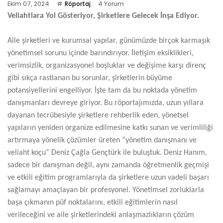
Ekim 07, 2024
Röportaj
4 Yorum
Veliahtlara Yol Gösteriyor, Şirketlere Gelecek İnşa Ediyor.
Aile şirketleri ve kurumsal yapılar, günümüzde birçok karmaşık
yönetimsel sorunu içinde barındırıyor. İletişim eksiklikleri,
verimsizlik, organizasyonel boşluklar ve değişime karşı direnç
gibi sıkça rastlanan bu sorunlar, şirketlerin büyüme
potansiyellerini engelliyor. İşte tam da bu noktada yönetim
danışmanları devreye giriyor. Bu röportajımızda, uzun yıllara
dayanan tecrübesiyle şirketlere rehberlik eden, yönetsel
yapıların yeniden organize edilmesine katkı sunan ve verimliliği
artırmaya yönelik çözümler üreten “yönetim danışmanı ve
veliaht koçu” Deniz Çağla Gençtürk ile buluştuk. Deniz Hanım,
sadece bir danışman değil, aynı zamanda öğretmenlik geçmişi
ve etkili eğitim programlarıyla da şirketlere uzun vadeli başarı
sağlamayı amaçlayan bir profesyonel. Yönetimsel zorluklarla
başa çıkmanın püf noktalarını, etkili eğitimlerin nasıl
verileceğini ve aile şirketlerindeki anlaşmazlıkların çözüm