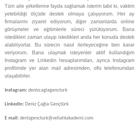
Tüm aile
irketlerine fayda sa
lamak isterim tabii ki, vaktim
ş
ğ
yetebildi
i ölçüde destek olmaya çalı
ıyorum. Her ay
ğ
ş
firmalarımı ziyaret ediyorum, di
er zamanlarda online
ğ
görü
meler ve e
itimlerle süreci yürütüyorum. Bana
ş
ğ
istedikleri zaman ula
ıp istedikleri anda her konuda destek
ş
alabiliyorlar. Bu sürecin nasıl ilerleyece
ine ben karar
ğ
veriyorum. Bana ula
mak isteyenler aktif kullandı
ım
ş
ğ
Instagram ve Linkedin hesaplarımdan, ayrıca Instagram
profilimde yer alan mail adresimden, ofis telefonumdan
ula
abilirler.
ş
Instagram:
denizcaglagencturk
Linkedin:
Deniz Çağla Gençtürk
E mail:
denizgencturk@veliahtakademi.com