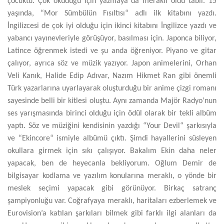
çocuktu. Çok okuduğu için yazmaya da meraklı oldu tabii. 15
yaşında, “Mor Sümbülün Fısıltısı“ adlı ilk kitabını yazdı.
İngilizcesi de çok iyi olduğu için ikinci kitabını İngilizce yazdı ve
yabancı yayınevleriyle görüşüyor, basılması için. Japonca biliyor,
Latince öğrenmek istedi ve şu anda öğreniyor. Piyano ve gitar
çalıyor, ayrıca söz ve müzik yazıyor. Japon animelerini, Orhan
Veli Kanık, Halide Edip Adıvar, Nazım Hikmet Ran gibi önemli
Türk yazarlarına uyarlayarak oluşturduğu bir anime çizgi romanı
sayesinde belli bir kitlesi oluştu. Aynı zamanda Majör Radyo’nun
ses yarışmasında birinci olduğu için ödül olarak bir tekli albüm
yaptı. Söz ve müziğini kendisinin yazdığı “Your Devil“ şarkısıyla
ve “Ekincore“ ismiyle albümü çıktı. Şimdi hayallerini süsleyen
okullara girmek için sıkı çalışıyor. Bakalım Ekin daha neler
yapacak, ben de heyecanla bekliyorum. Oğlum Demir de
bilgisayar kodlama ve yazılım konularına meraklı, o yönde bir
meslek seçimi yapacak gibi görünüyor. Birkaç satranç
şampiyonluğu var. Coğrafyaya meraklı, haritaları ezberlemek ve
Eurovision’a katılan şarkıları bilmek gibi farklı ilgi alanları da