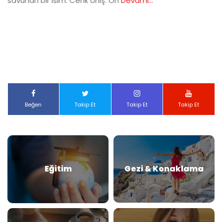
savunan bir isim: Cenk Üniş. On
Devamı...
Beğen
Takip Et
Takip Et
Takip Et
Eğitim
Gezi & Konaklama