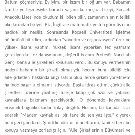
Batum göçmeniyiz. Evliyim, bir kızım bir oğlum var. Babamın
İzmit’e yerleşmesiyle burada yaşam kurmuşuz. Liseyi, Kocaeli
Anadolu Lisesi’nde okudum ki, bilen bilir, zamanının en nitelikli
okullarından biriydi. Biz, İngilizce matematik ve fen görmüş olan
nadide bir nesiliz. Sonrasında Kocaeli Üniversitesi İşletme
bölümünü bitirdim, ardından “yönetim ve organizasyon” üzerine
yüksek lisans yaptım. Yüksek lisans yaparken tez yazmam
gerekiyordu. Tez danışmanım, değerli hocam Profesör Nurullah
Genç, bana aile şirketleri konusunu verdi. Bu konuyu vermesinin
nedeni babamın bir şirketi olmasıydı, hocam bunu bildiği için
aile şirketleri hakkında bilgi sahibi olup ilerde şirketi yönetmem
halinde başarılı olmamı istiyordu. Başta itiraz ettim, çünkü aile
şirketleri üzerine yazılmış Türkçe kitap çok azdı ve yabancı
kaynaklara bakmam gerekiyordu. O dönemde kaynaklara
erişmek bugünkü kadar kolay değildi. Hocam, bu konuda ısrar
ederek “Madem kaynak az, bir tane de sen yaz işte,” diyerek
beni geri gönderdi. Şimdi kendisine minnettarım, tabii ki beni bu
konuyu yazmaya zorladığı için. “Aile Şirketlerinin Büyümesi ve