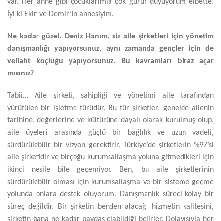
var. Her anne gibi çocuklarımla çok gurur duyuyorum elbette.
İyi ki Ekin ve Demir’in annesiyim.
Ne kadar güzel. Deniz Hanım, siz aile şirketleri için yönetim
danışmanlığı yapıyorsunuz, aynı zamanda gençler için de
veliaht koçluğu yapıyorsunuz. Bu kavramları biraz açar
mısınız?
Tabii… Aile şirketi, sahipliği ve yönetimi aile tarafından
yürütülen bir işletme türüdür. Bu tür şirketler, genelde ailenin
tarihine, değerlerine ve kültürüne dayalı olarak kurulmuş olup,
aile üyeleri arasında güçlü bir bağlılık ve uzun vadeli,
sürdürülebilir bir vizyon gerektirir. Türkiye’de şirketlerin %97’si
aile şirketidir ve birçoğu kurumsallaşma yoluna gitmedikleri için
ikinci nesile bile geçemiyor. Ben, bu aile şirketlerinin
sürdürülebilir olması için kurumsallaşma ve bir sisteme geçme
yolunda onlara destek oluyorum. Danışmanlık süreci kolay bir
süreç değildir. Bir şirketin benden alacağı hizmetin kalitesini,
şirketin bana ne kadar paydaş olabildiği belirler. Dolayısıyla her