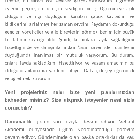
Elbette, bu süreci çok severek gerçekleştiriyorum. Öğretme
eylemi, geçmişten beri çok sevdiğim bir iş. Öğrenmeye açık
olduğum ve ilgi duyduğum konuları çabuk kavradım ve
bildiklerimi anlatmayı her zaman sevdim. Faydamın dokunduğu
gençler, yöneticiler ve aile bireylerini görmek, benim için büyük
bir tatmin kaynağı oldu. Şimdi, kurumlara fayda sağladığımı
hissettiğimde ve danışanlarımdan “Sizin sayenizde” cümlesini
duyduğumda inanılmaz bir mutluluk yaşıyorum. Bu durum,
onlara fayda sağladığımı hissettiriyor ve yaşam amacımın bu
olduğunu anlamama yardımcı oluyor. Daha çok şey öğrenmek
ve öğretmek istiyorum.
Yeni projeleriniz neler bize yeni planlarınızdan
bahseder misiniz? Size ula
mak isteyenler nasıl sizle
ş
görü
ebilir?
ş
Danı
manlık i
lerim son hızıyla devam ediyor. Veliaht
ş
ş
Akademi bünyesinde E
itim Koordinatörlü
ü görevim
ğ
ğ
devam ediyor. Gündemimde olan ba
ka ortaklıklar da var.
ş