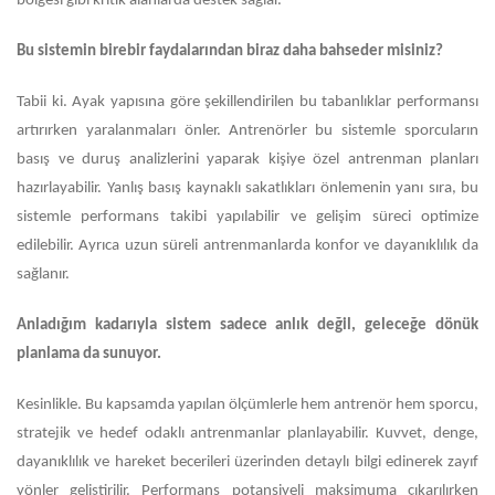
bölgesi gibi kritik alanlarda destek sağlar.
Bu sistemin birebir faydalarından biraz daha bahseder misiniz?
Tabii ki. Ayak yapısına göre şekillendirilen bu tabanlıklar performansı
artırırken yaralanmaları önler. Antrenörler bu sistemle sporcuların
basış ve duruş analizlerini yaparak kişiye özel antrenman planları
hazırlayabilir. Yanlış basış kaynaklı sakatlıkları önlemenin yanı sıra, bu
sistemle performans takibi yapılabilir ve gelişim süreci optimize
edilebilir. Ayrıca uzun süreli antrenmanlarda konfor ve dayanıklılık da
sağlanır.
Anladığım kadarıyla sistem sadece an
lık
değil, geleceğe dönük
planlama da sunuyor.
Kesinlikle. Bu kapsamda yapılan ölçümlerle hem antrenör hem sporcu,
stratejik ve hedef odaklı antrenmanlar planlayabilir. Kuvvet, denge,
dayanıklılık ve hareket becerileri üzerinden detaylı bilgi edinerek zayıf
yönler geliştirilir. Performans potansiyeli maksimuma çıkarılırken