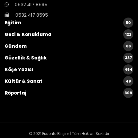
0532 417 8595
0532 417 8595
Eğitim
50
Gezi & Konaklama
122
Gündem
86
Güzellik & Sağlık
337
Köşe Yazısı
464
Kültür & Sanat
49
Röportaj
309
© 2021
Essente Bilişim
| Tüm Hakları Saklıdır