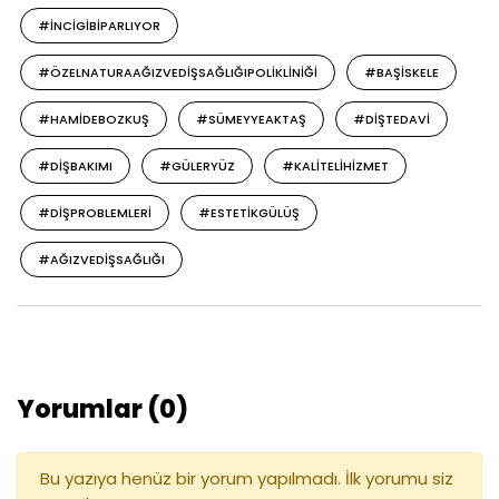
#INCIGIBIPARLIYOR
#ÖZELNATURAAĞIZVEDIŞSAĞLIĞIPOLIKLINIĞI
#BAŞISKELE
#HAMIDEBOZKUŞ
#SÜMEYYEAKTAŞ
#DIŞTEDAVI
#DIŞBAKIMI
#GÜLERYÜZ
#KALITELIHIZMET
#DIŞPROBLEMLERI
#ESTETIKGÜLÜŞ
#AĞIZVEDIŞSAĞLIĞI
Yorumlar (0)
Bu yazıya henüz bir yorum yapılmadı. İlk yorumu siz