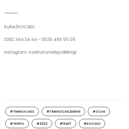
*******
Kullar/KOCAELİ
0262 344 24 44 - 0535 456 55 05
instagram: ozelnaturadispoliklinigi
#TIMEKOCAELI
#TIMEKOCAELIDERGI
#OCAK
#YENIYIL
#2022
#IZMIT
#KOCAELI