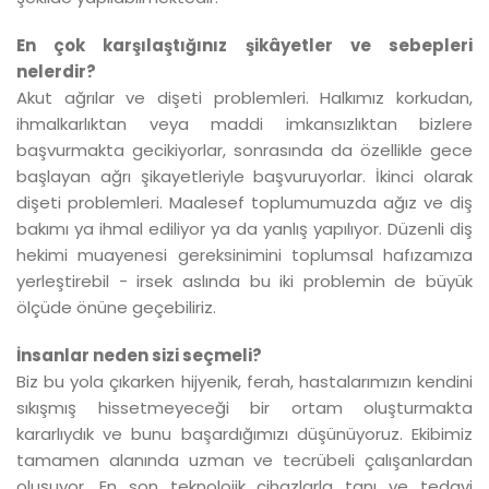
En çok karşılaştığınız şikâyetler ve sebepleri
nelerdir?
Akut ağrılar ve dişeti problemleri. Halkımız korkudan,
ihmalkarlıktan veya maddi imkansızlıktan bizlere
başvurmakta gecikiyorlar, sonrasında da özellikle gece
başlayan ağrı şikayetleriyle başvuruyorlar. İkinci olarak
dişeti problemleri. Maalesef toplumumuzda ağız ve diş
bakımı ya ihmal ediliyor ya da yanlış yapılıyor. Düzenli diş
hekimi muayenesi gereksinimini toplumsal hafızamıza
yerleştirebil - irsek aslında bu iki problemin de büyük
ölçüde önüne geçebiliriz.
İnsanlar neden sizi seçmeli?
Biz bu yola çıkarken hijyenik, ferah, hastalarımızın kendini
sıkışmış hissetmeyeceği bir ortam oluşturmakta
kararlıydık ve bunu başardığımızı düşünüyoruz. Ekibimiz
tamamen alanında uzman ve tecrübeli çalışanlardan
oluşuyor. En son teknolojik cihazlarla tanı ve tedavi