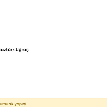
maztürk Uğraş
rumu siz yapın!