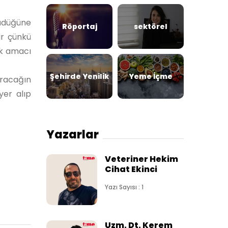
yüdüğüne
Röportaj
sektörel
ir çünkü
ek amacı
Şehirde Yenilik
Yeme İçme
aracağın
yer alıp
Yazarlar
Veteriner Hekim
Cihat Ekinci
Yazı Sayısı : 1
Uzm. Dt. Kerem