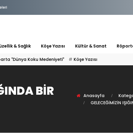
eleri
zellik & Sağlık
Köşe Yazısı
Kültür & Sanat
Röport
parta "Dünya Koku Medeniyeti"
Köşe Yazısı
ĞINDA BİR
Anasayfa
Katego
GELECEĞİMİZİN IŞIĞ