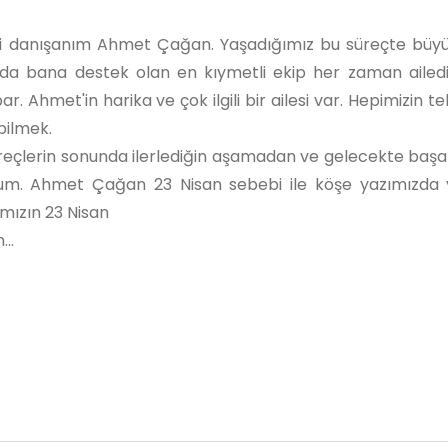
gili danışanım Ahmet Çağan. Yaşadığımız bu süreçte bü
yolda bana destek olan en kıymetli ekip her zaman ailed
. Ahmet'in harika ve çok ilgili bir ailesi var. Hepimizin t
bilmek.
süreçlerin sonunda ilerlediğin aşamadan ve gelecekte baş
rum. Ahmet Çağan 23 Nisan sebebi ile köşe yazımızda 
ımızın 23 Nisan
..