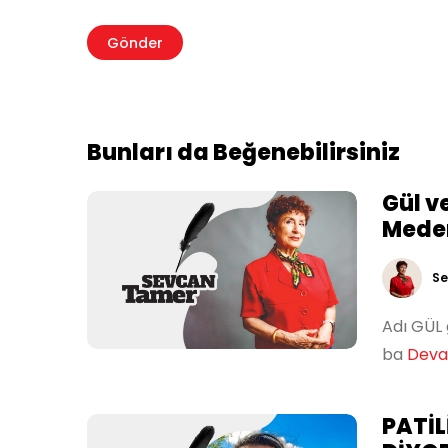
Bunları da Beğenebilirsiniz
Gül v
Meden
Se
Adı GÜL 
ba
Devam
PATİL