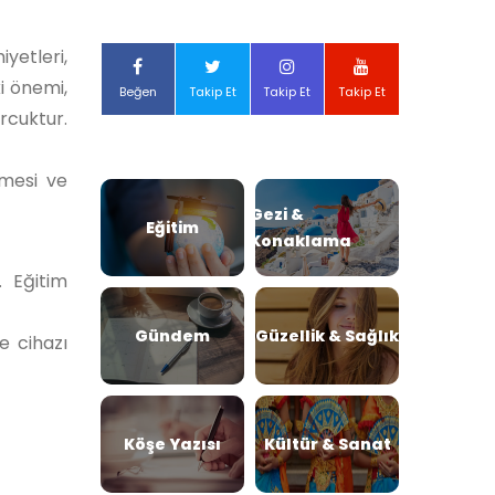
yetleri,
i önemi,
Beğen
Takip Et
Takip Et
Takip Et
rcuktur.
emesi ve
Gezi &
Eğitim
Konaklama
 Eğitim
Gündem
Güzellik & Sağlık
e cihazı
Köşe Yazısı
Kültür & Sanat