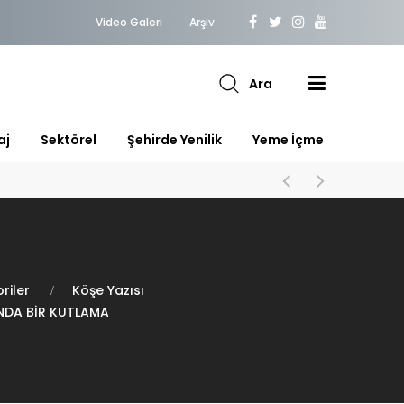
Video Galeri
Arşiv
Ara
aj
Sektörel
Şehirde Yenilik
Yeme İçme
riler
Köşe Yazısı
INDA BİR KUTLAMA