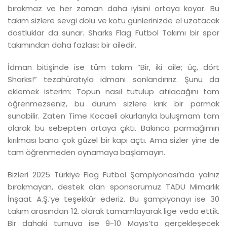
bırakmaz ve her zaman daha iyisini ortaya koyar. Bu
takım sizlere sevgi dolu ve kötü günlerinizde el uzatacak
dostluklar da sunar. Sharks Flag Futbol Takımı bir spor
takımından daha fazlası: bir ailedir.
İdman bitişinde ise tüm takım “Bir, iki aile; üç, dört
Sharks!” tezahüratıyla idmanı sonlandırırız. Şunu da
eklemek isterim: Topun nasıl tutulup atılacağını tam
öğrenmezseniz, bu durum sizlere kırık bir parmak
sunabilir. Zaten Time Kocaeli okurlarıyla buluşmam tam
olarak bu sebepten ortaya çıktı. Bakınca parmağımın
kırılması bana çok güzel bir kapı açtı. Ama sizler yine de
tam öğrenmeden oynamaya başlamayın.
Bizleri 2025 Türkiye Flag Futbol Şampiyonası’nda yalnız
bırakmayan, destek olan sponsorumuz TADU Mimarlık
İnşaat A.Ş.’ye teşekkür ederiz. Bu şampiyonayı ise 30
takım arasından 12. olarak tamamlayarak lige veda ettik.
Bir dahaki turnuva ise 9-10 Mayıs’ta gerçekleşecek