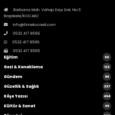
Barbaros Mah. Vahap Dayı Sok. No:3
Başiskele/KOCAELİ
info@timekocaeli.com
0532 417 8595
0532 417 8595
0532 417 8595
Eğitim
50
Gezi & Konaklama
122
Gündem
86
Güzellik & Sağlık
337
Köşe Yazısı
464
Kültür & Sanat
49