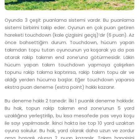
Oyunda 3 çeşit puanlama sistemi vardır. Bu puanlama
sistemi birbirini takip eder. Oyunun en çok puan getiren
hareketi touchdown (kale çizgisini geçiş)’dır (6 puan). Az
önce bahsettiğim durum. Touchdown, hücum yapan
takımdan topu tutan oyuncunun ya koşarak ya da pas
atarak rakip takımın end zone’una götürmesidir. Lâkin
hücum yapan takım touchdown yapmaya çalışırken
topunu rakip takıma kaptırırsa, rakip takım topu alır ve
aldığı yerden hücuma başlar. Eğer touchdown yaparsa
ekstra puan deneme (extra point) hakkı kazanır.
Bu deneme hakkı 2 tanedir: İlki 1 puanlık deneme hakkıdır.
Bu hak, topun rakip takımın end zone’unun 5 yard
uzaklığına yerleştirilip, bu kısa mesafede pas veya koşu
ile sayı yapılmasıdır. İkinci hakta ise top 10 yard uzaktan
oyuna sokulur. Bu hak, yard olarak daha uzun ve zordur
ama başarılı olursa 2 puan kazanılır. Takım hangisini