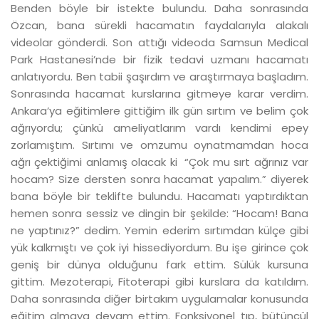
Benden böyle bir istekte bulundu. Daha sonrasında
Özcan, bana sürekli hacamatın faydalarıyla alakalı
videolar gönderdi. Son attığı videoda Samsun Medical
Park Hastanesi’nde bir fizik tedavi uzmanı hacamatı
anlatıyordu. Ben tabii şaşırdım ve araştırmaya başladım.
Sonrasında hacamat kurslarına gitmeye karar verdim.
Ankara’ya eğitimlere gittiğim ilk gün sırtım ve belim çok
ağrıyordu; çünkü ameliyatlarım vardı kendimi epey
zorlamıştım. Sırtımı ve omzumu oynatmamdan hoca
ağrı çektiğimi anlamış olacak ki “Çok mu sırt ağrınız var
hocam? Size dersten sonra hacamat yapalım.” diyerek
bana böyle bir teklifte bulundu. Hacamatı yaptırdıktan
hemen sonra sessiz ve dingin bir şekilde: “Hocam! Bana
ne yaptınız?” dedim. Yemin ederim sırtımdan külçe gibi
yük kalkmıştı ve çok iyi hissediyordum. Bu işe girince çok
geniş bir dünya olduğunu fark ettim. Sülük kursuna
gittim. Mezoterapi, Fitoterapi gibi kurslara da katıldım.
Daha sonrasında diğer birtakım uygulamalar konusunda
eğitim almaya devam ettim. Fonksiyonel tıp, bütüncül