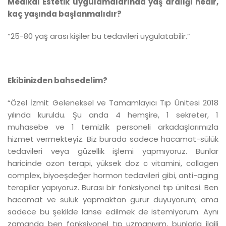
Medikal Estetik uygulamalarında yaş aralığı nedir,
kaç yaşında başlanmalıdır?
“25-80 yaş arası kişiler bu tedavileri uygulatabilir.”
Ekibinizden bahsedelim?
“Özel İzmit Geleneksel ve Tamamlayıcı Tıp Ünitesi 2018
yılında kuruldu. Şu anda 4 hemşire, 1 sekreter, 1
muhasebe ve 1 temizlik personeli arkadaşlarımızla
hizmet vermekteyiz. Biz burada sadece hacamat-sülük
tedavileri veya güzellik işlemi yapmıyoruz. Bunlar
haricinde ozon terapi, yüksek doz c vitamini, collagen
complex, biyoeşdeğer hormon tedavileri gibi, anti-aging
terapiler yapıyoruz. Burası bir fonksiyonel tıp ünitesi. Ben
hacamat ve sülük yapmaktan gurur duyuyorum; ama
sadece bu şekilde lanse edilmek de istemiyorum. Aynı
zamanda ben fonksiyonel tıp uzmanıyım, bunlarla ilgili