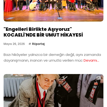
"Engelleri Birlikte Aşıyoruz"
KOCAELİ'NDE BİR UMUT HİKAYESİ
Mayıs 26, 2026
Röportaj
Bazı hikâyeler yalnızca bir derneğin değil, aynı zamanda
dayanışmanın, inancın ve umutla verilen müc
Devamı...