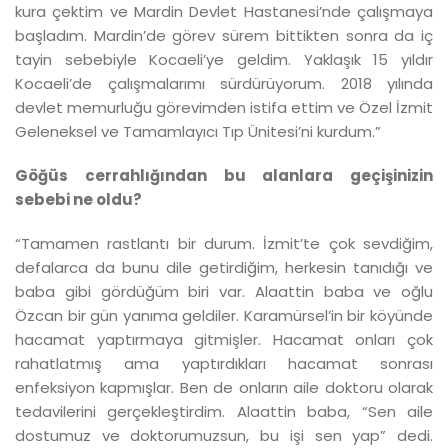
kura çektim ve Mardin Devlet Hastanesi’nde çalışmaya
başladım. Mardin’de görev sürem bittikten sonra da iç
tayin sebebiyle Kocaeli’ye geldim. Yaklaşık 15 yıldır
Kocaeli’de çalışmalarımı sürdürüyorum. 2018 yılında
devlet memurluğu görevimden istifa ettim ve Özel İzmit
Geleneksel ve Tamamlayıcı Tıp Ünitesi’ni kurdum.”
Göğüs cerrahlığından bu alanlara geçişinizin
sebebi ne oldu?
“Tamamen rastlantı bir durum. İzmit’te çok sevdiğim,
defalarca da bunu dile getirdiğim, herkesin tanıdığı ve
baba gibi gördüğüm biri var. Alaattin baba ve oğlu
Özcan bir gün yanıma geldiler. Karamürsel’in bir köyünde
hacamat yaptırmaya gitmişler. Hacamat onları çok
rahatlatmış ama yaptırdıkları hacamat sonrası
enfeksiyon kapmışlar. Ben de onların aile doktoru olarak
tedavilerini gerçekleştirdim. Alaattin baba, “Sen aile
dostumuz ve doktorumuzsun, bu işi sen yap” dedi.