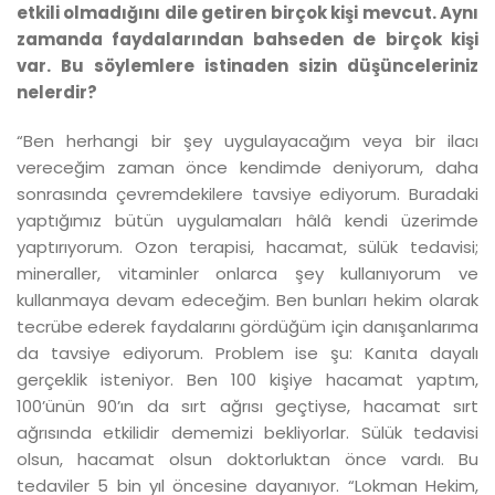
etkili olmadığını dile getiren birçok kişi mevcut. Aynı
zamanda faydalarından bahseden de birçok kişi
var. Bu söylemlere istinaden sizin düşünceleriniz
nelerdir?
“Ben herhangi bir şey uygulayacağım veya bir ilacı
vereceğim zaman önce kendimde deniyorum, daha
sonrasında çevremdekilere tavsiye ediyorum. Buradaki
yaptığımız bütün uygulamaları hâlâ kendi üzerimde
yaptırıyorum. Ozon terapisi, hacamat, sülük tedavisi;
mineraller, vitaminler onlarca şey kullanıyorum ve
kullanmaya devam edeceğim. Ben bunları hekim olarak
tecrübe ederek faydalarını gördüğüm için danışanlarıma
da tavsiye ediyorum. Problem ise şu: Kanıta dayalı
gerçeklik isteniyor. Ben 100 kişiye hacamat yaptım,
100’ünün 90’ın da sırt ağrısı geçtiyse, hacamat sırt
ağrısında etkilidir dememizi bekliyorlar. Sülük tedavisi
olsun, hacamat olsun doktorluktan önce vardı. Bu
tedaviler 5 bin yıl öncesine dayanıyor. “Lokman Hekim,