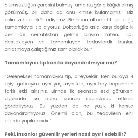
ölümsüzlüğün çaresini bulmuş; ama rüzgâr o kâğıdı almış
götürmüş, bir daha da onu kimse bulamamış.” Biz
aslımızı hep inkâr ediyoruz. Biz buna alternatif tıp değil,
tamamlayıcı tıp diyoruz. Doktorluğa asla karşı değiliz ki
ben de cerrahlıktan gelme biriyim zaten. Tıp’ı
destekleyen ve tamamlayan tedavilerdir bunlar,
anlatmaya çalıştığımız tam olarak bu.”
Tamamlayıcı tıp kanıta dayandırılmıyor mu?
“Geleneksel tamamlayıcı tıp, bireyseldir. Ben buraya 4
kişiyi getireyim; aynı yaş, aynı kilo, aynı boy hepsinden
farklı etki alırsınız. Birinde ilk seansta etki görürken,
diğerinde ise daha sonraki seanslarda etkisini
görebiliyoruz. Bu yüzden de ne yazık ki kanıta
dayandıramıyoruz. Önemli olan, bu tedavilerin ehil
ellerde yapılmasıdır.”
Peki, insanlar güvenilir yerleri nasıl ayırt edebilir?