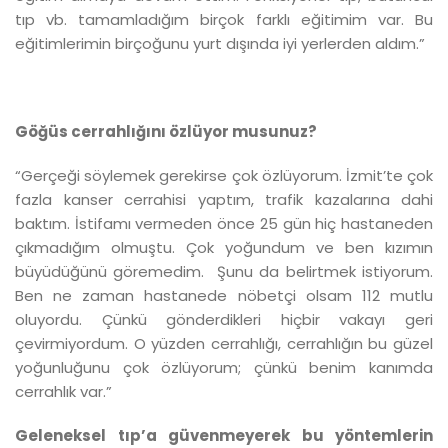
tıp vb. tamamladığım birçok farklı eğitimim var. Bu
eğitimlerimin birçoğunu yurt dışında iyi yerlerden aldım.”
Göğüs cerrahlığını özlüyor musunuz?
“Gerçeği söylemek gerekirse çok özlüyorum. İzmit’te çok
fazla kanser cerrahisi yaptım, trafik kazalarına dahi
baktım. İstifamı vermeden önce 25 gün hiç hastaneden
çıkmadığım olmuştu. Çok yoğundum ve ben kızımın
büyüdüğünü göremedim. Şunu da belirtmek istiyorum.
Ben ne zaman hastanede nöbetçi olsam 112 mutlu
oluyordu. Çünkü gönderdikleri hiçbir vakayı geri
çevirmiyordum. O yüzden cerrahlığı, cerrahlığın bu güzel
yoğunluğunu çok özlüyorum; çünkü benim kanımda
cerrahlık var.”
Geleneksel tıp’a güvenmeyerek bu yöntemlerin