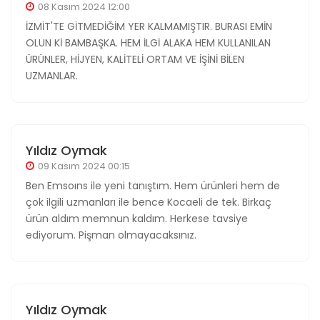
08 Kasım 2024 12:00
İZMİT'TE GİTMEDİĞİM YER KALMAMIŞTIR. BURASI EMİN
OLUN Kİ BAMBAŞKA. HEM İLGİ ALAKA HEM KULLANILAN
ÜRÜNLER, HİJYEN, KALİTELİ ORTAM VE İŞİNİ BİLEN
UZMANLAR.
Yıldız Oymak
09 Kasım 2024 00:15
Ben Emsoıns ile yeni tanıştım. Hem ürünleri hem de
çok ilgili uzmanları ile bence Kocaeli de tek. Birkaç
ürün aldım memnun kaldım. Herkese tavsiye
ediyorum. Pişman olmayacaksınız.
Yıldız Oymak