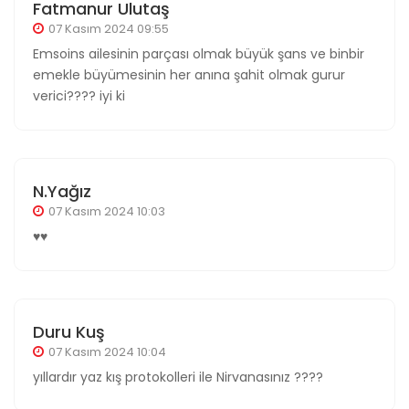
Fatmanur Ulutaş
07 Kasım 2024 09:55
Emsoins ailesinin parçası olmak büyük şans ve binbir
emekle büyümesinin her anına şahit olmak gurur
verici???? iyi ki
N.yağız
07 Kasım 2024 10:03
♥️♥️
Duru Kuş
07 Kasım 2024 10:04
yıllardır yaz kış protokolleri ile Nirvanasınız ????