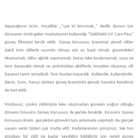
Yapacağımız ürün, öncelikle _*çok iyi korumalı_* dedik. Bunun için
dünyanın önde gelen markalarının kullandığı “GalShield UV Care Plus”
güneş filtresini tercih ettik. Güneş koruyucu kremimiz akneli ciltler
dahil tüm ciltlerle uyumlu olması için su bazlı olmalı, gözenekleri
tıkamamalı, ciltte ağırlık yapmamalı, beyaz leke bırakmamalı, suya ve
tere dayanaklı
olmalı ve antioksidan aktiflerle önceden oluşmuş cilt
hasarını tamir etmeliydi. Tüm bunları başardık. Kullandık, kullandırdık.
Deniz, kum, havuz derken güneş kremimizi gerçek hayatta kendimiz
de test ettik.
Mutluyuz, çünkü cildimizde leke oluşmadan güneşin yoğun olduğu
dönemi Emsoins Güneş Koruyucu ile geride bıraktık. Emsoins Güneş
Koruyucu Krem, gerçekten görevini tam anlamıyla yapmıştı. Bu gerçek
yaşam verisi bizleri çok mutlu etti.
Kadınlarımızın pürüzsüz, tek ton
gözüken bir cildi ne kadar sevdiğini bildiğimiz için renkli güneş