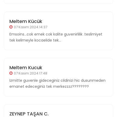
Meltem Kücük
07 Kasım 2024 14:37
Emsoins...cok emek cok kalite guvenirlilik .teslimiyet
tek kelimeyle kocaelide tek...
Meltem Kucuk
07 Kasım 2024 17:48
Izmitte guvenle gideceginiz cildinizi hic dusunmeden
emanet edeceginiz tek merkezzzz????????
ZEYNEP TAŞAN C.