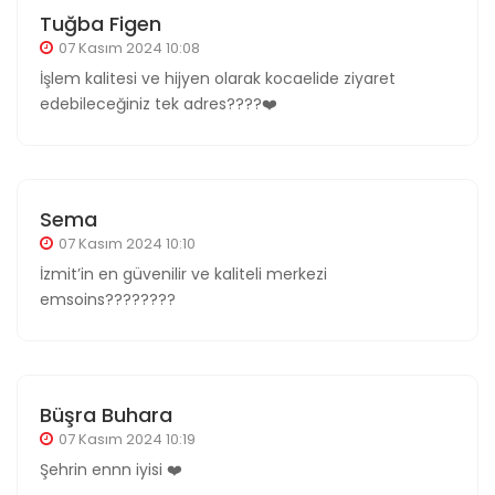
Tuğba Figen
07 Kasım 2024 10:08
İşlem kalitesi ve hijyen olarak kocaelide ziyaret
edebileceğiniz tek adres????❤️
Sema
07 Kasım 2024 10:10
İzmit’in en güvenilir ve kaliteli merkezi
emsoins????????
Büşra Buhara
07 Kasım 2024 10:19
Şehrin ennn iyisi ❤️