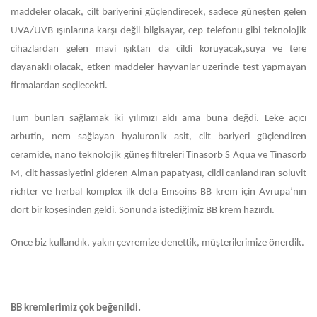
maddeler olacak, cilt bariyerini güçlendirecek, sadece güneşten gelen
UVA/UVB ışınlarına karşı değil bilgisayar, cep telefonu gibi teknolojik
cihazlardan gelen mavi ışıktan da cildi koruyacak,suya ve tere
dayanaklı olacak, etken maddeler hayvanlar üzerinde test yapmayan
firmalardan seçilecekti.
Tüm bunları sağlamak iki yılımızı aldı ama buna değdi. Leke açıcı
arbutin, nem sağlayan hyaluronik asit, cilt bariyeri güçlendiren
ceramide, nano teknolojik güneş filtreleri Tinasorb S Aqua ve Tinasorb
M, cilt hassasiyetini gideren Alman papatyası, cildi canlandıran soluvit
richter ve herbal komplex ilk defa Emsoins BB krem için Avrupa’nın
dört bir köşesinden geldi. Sonunda istediğimiz BB krem hazırdı.
Önce biz kullandık, yakın çevremize denettik, müşterilerimize önerdik.
BB kremlerimiz çok beğenildi.