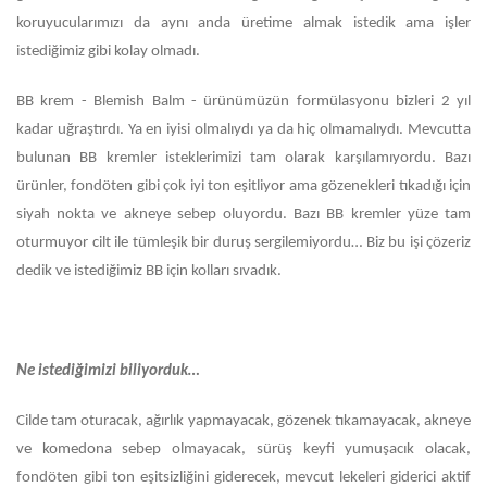
koruyucularımızı da aynı anda üretime almak istedik ama işler
istediğimiz gibi kolay olmadı.
BB krem - Blemish Balm - ürünümüzün formülasyonu bizleri 2 yıl
kadar uğraştırdı. Ya en iyisi olmalıydı ya da hiç olmamalıydı. Mevcutta
bulunan BB kremler isteklerimizi tam olarak karşılamıyordu. Bazı
ürünler, fondöten gibi çok iyi ton eşitliyor ama gözenekleri tıkadığı için
siyah nokta ve akneye sebep oluyordu. Bazı BB kremler yüze tam
oturmuyor cilt ile tümleşik bir duruş sergilemiyordu… Biz bu işi çözeriz
dedik ve istediğimiz BB için kolları sıvadık.
Ne istediğimizi biliyorduk…
Cilde tam oturacak, ağırlık yapmayacak, gözenek tıkamayacak, akneye
ve komedona sebep olmayacak, sürüş keyfi yumuşacık olacak,
fondöten gibi ton eşitsizliğini giderecek, mevcut lekeleri giderici aktif