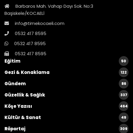
Barbaros Mah. Vahap Dayı Sok. No:3
Başiskele/KOCAELİ
info@timekocaeli.com
0532 417 8595
0532 417 8595
0532 417 8595
Eğitim
50
Gezi & Konaklama
122
Gündem
86
Güzellik & Sağlık
337
Köşe Yazısı
464
Kültür & Sanat
49
Röportaj
309