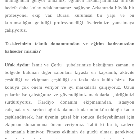
mutfağından geliyor olmamız, eğitmen arkadaşlarımızla birlikte
hedefe daha kolay odaklanmamızı sağlıyor. Arkamızda büyük bir
profesyonel ekip var. Burası kurumsal bir yapı ve bu
kurumsallığın getirdiği profesyonelliği üyelerimize yansıtmaya
çalışıyoruz.
Tesislerinizin teknik donanımından ve eğitim kadronuzdan
bahseder misiniz?
Ufuk Aydın:
İzmit ve Çorlu şubelerimize baktığımız zaman, o
bölgede bulunan diğer salonlara kıyasla en kapsamlı, aktivite
çeşitliliği ve ekipman çeşitliliği en fazla olan kulüp biziz. Bu
konuya çok önem veriyor ve iyi markalarla çalışıyoruz. Uzun
yıllardır ise çalıştığımız ve güvendiğimiz markalarla işbirliğimizi
sürdürüyoruz. Kardiyo donanım ekipmanından, istasyon
çalışmaları ve serbest ağırlık alanına kadar mümkün olduğu kadar
çeşitlendirerek, her üyenin güzel bir sonuca ilerleyebilmesi için
ekipman donanımına önem veriyoruz. Tabii ki bu iş sadece
ekipmanla bitmiyor. Fitness ekibinin de güçlü olması gerekiyor.