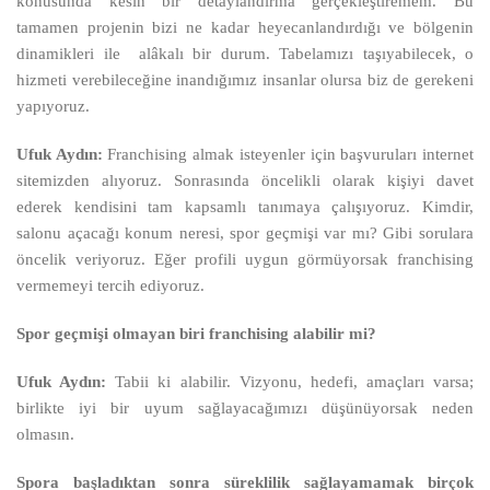
konusunda kesin bir detaylandırma gerçekleştiremem. Bu
tamamen projenin bizi ne kadar heyecanlandırdığı ve bölgenin
dinamikleri ile alâkalı bir durum. Tabelamızı taşıyabilecek, o
hizmeti verebileceğine inandığımız insanlar olursa biz de gerekeni
yapıyoruz.
Ufuk Aydın:
Franchising almak
isteyenler
için başvuruları internet
sitemizden alıyoruz. Sonrasında öncelikli olarak kişiyi davet
ederek kendisini tam kapsamlı tanımaya çalışıyoruz. Kimdir,
salonu açacağı konum neresi, spor geçmişi var mı? Gibi sorulara
öncelik veriyoruz. Eğer profili uygun görmüyorsak franchising
vermemeyi tercih ediyoruz.
Spor geçmişi olmayan biri franchising alabilir mi?
Ufuk Aydın:
Tabii ki alabilir. Vizyonu, hedefi, amaçları varsa;
birlikte iyi bir uyum sağlayacağımızı düşünüyorsak neden
olmasın.
Spora başladıktan sonra süreklilik sağlayamamak birçok