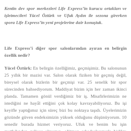
Kentin dev spor merkezleri Life Express’in kurucu ortakları ve
işletmecileri Yücel Öztürk ve Ufuk Aydın ile sezona girerken
spora Life Express’in yeni projelerine dair konuştuk.
Life Express’i diğer spor salonlarından ayıran en belirgin
özellik nedir?
Yücel Öztürk:
En belirgin özelliğimiz, geçmişimiz. Bu salonunun
25 yıllık bir mazisi var. Salon olarak fiziken bir geçmiş değil,
bireysel olarak bizlerin bir geçmişi var. 25 senelik bir spor
sürecinden bahsediyorum. Maddiyat bizim için her zaman ikinci
planda. Tamamen gönül verdiğimiz bir iş. Misafirlerimizin ne
istediğini ne hayâl ettiğini çok kolay kavrayabiliyoruz. Bu işi
keyifle yaptığımız için süreç bizi bu noktaya taşıdı. Üyelerimizin
gözünde güven endeksimizin yüksek olduğunu düşünüyorum. 10
senedir burada hizmet veriyoruz. Ufuk ve benim bu işin