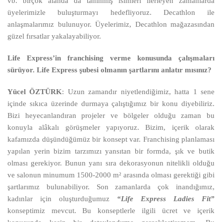
vb. birçok alanda da tanınmış isimleri ilerleyen zamanlarda
üyelerimizle buluşturmayı hedefliyoruz. Decathlon ile
anlaşmalarımız bulunuyor. Üyelerimiz, Decathlon mağazasından
güzel fırsatlar yakalayabiliyor.
Life Express’in franchising verme konusunda çalışmaları
sürüyor. Life Express şubesi olmanın şartlarını anlatır mısınız?
Yücel ÖZTÜRK
: Uzun zamandır niyetlendiğimiz, hatta 1 sene
içinde sıkıca üzerinde durmaya çalıştığımız bir konu diyebiliriz.
Bizi heyecanlandıran projeler ve bölgeler olduğu zaman bu
konuyla alâkalı görüşmeler yapıyoruz. Bizim, içerik olarak
kafamızda düşündüğümüz bir konsept var. Franchising
planlaması
yapılan yerin bizim tarzımızı yansıtan bir formda, şık ve butik
olması gerekiyor. Bunun yanı sıra dekorasyonun nitelikli olduğu
ve salonun minumum 1500-2000 m² arasında olması gerektiği gibi
şartlarımız bulunabiliyor. Son zamanlarda çok inandığımız,
kadınlar için oluşturduğumuz
“Life Express Ladies Fit”
konseptimiz mevcut. Bu konseptlerle ilgili ücret ve içerik