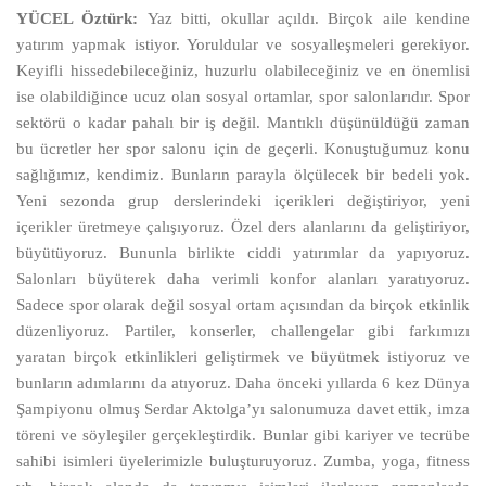
YÜCEL Öztürk:
Yaz bitti, okullar açıldı. Birçok aile kendine
yatırım yapmak istiyor. Yoruldular ve sosyalleşmeleri gerekiyor.
Keyifli hissedebileceğiniz, huzurlu olabileceğiniz ve en önemlisi
ise olabildiğince ucuz olan sosyal ortamlar, spor salonlarıdır. Spor
sektörü o kadar pahalı bir iş değil. Mantıklı düşünüldüğü zaman
bu ücretler her spor salonu için de geçerli. Konuştuğumuz konu
sağlığımız, kendimiz. Bunların parayla ölçülecek bir bedeli yok.
Yeni sezonda grup derslerindeki içerikleri değiştiriyor, yeni
içerikler üretmeye çalışıyoruz. Özel ders alanlarını da geliştiriyor,
büyütüyoruz. Bununla birlikte ciddi yatırımlar da yapıyoruz.
Salonları büyüterek daha verimli konfor alanları yaratıyoruz.
Sadece spor olarak değil sosyal ortam açısından da birçok etkinlik
düzenliyoruz. Partiler, konserler, challengelar gibi farkımızı
yaratan birçok etkinlikleri geliştirmek ve büyütmek istiyoruz ve
bunların adımlarını da atıyoruz. Daha önceki yıllarda 6 kez Dünya
Şampiyonu olmuş Serdar Aktolga’yı salonumuza davet ettik, imza
töreni ve söyleşiler gerçekleştirdik. Bunlar gibi kariyer ve tecrübe
sahibi isimleri üyelerimizle buluşturuyoruz. Zumba, yoga, fitness