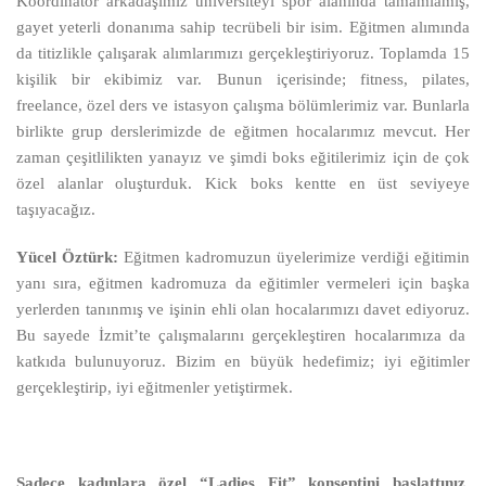
Koordinatör arkadaşımız üniversiteyi spor alanında tamamlamış,
gayet yeterli donanıma sahip tecrübeli bir isim. Eğitmen alımında
da titizlikle çalışarak alımlarımızı gerçekleştiriyoruz. Toplamda 15
kişilik bir ekibimiz var. Bunun içerisinde; fitness, pilates,
freelance, özel ders ve istasyon çalışma bölümlerimiz var. Bunlarla
birlikte grup derslerimizde de eğitmen hocalarımız mevcut. Her
zaman çeşitlilikten yanayız ve şimdi boks eğitilerimiz için de çok
özel alanlar oluşturduk. Kick boks kentte en üst seviyeye
taşıyacağız.
Yücel Öztürk:
Eğitmen kadromuzun üyelerimize verdiği eğitimin
yanı sıra, eğitmen kadromuza da eğitimler vermeleri için başka
yerlerden tanınmış ve işinin ehli olan hocalarımızı davet ediyoruz.
Bu sayede İzmit’te çalışmalarını gerçekleştiren hocalarımıza da
katkıda bulunuyoruz. Bizim en büyük hedefimiz; iyi eğitimler
gerçekleştirip, iyi eğitmenler yetiştirmek.
Sadece kadınlara özel “Ladies Fit” konseptini başlattınız.