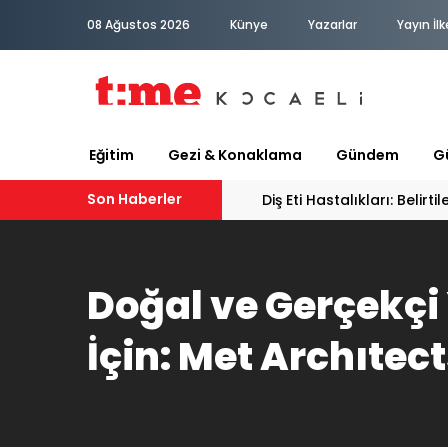
08 Ağustos 2026
Künye
Yazarlar
Yayın İlk
Eğitim
Gezi & Konaklama
Gündem
Gü
Son Haberler
Sportif Olta Balıkçılığı: Suyun Kıyısında Bir Yaşam
Doğal ve Gerçekçi
İçin: Met Archıtec