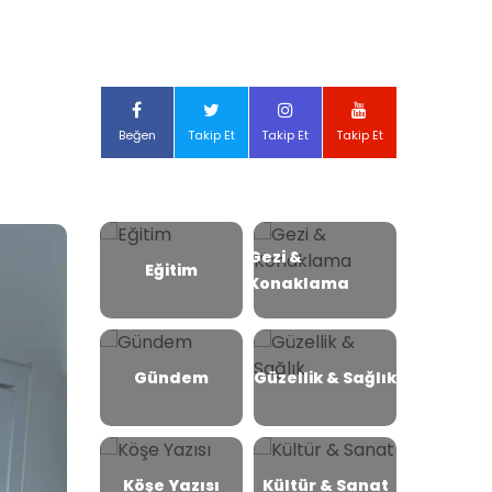
Beğen
Takip Et
Takip Et
Takip Et
Gezi &
Eğitim
Konaklama
Gündem
Güzellik & Sağlık
Köşe Yazısı
Kültür & Sanat