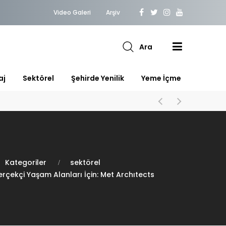
Video Galeri
Arşiv
Ara
aj
Sektörel
Şehirde Yenilik
Yeme İçme
Kategoriler
sektörel
rçekçi Yaşam Alanları İçin: Met Archıtects