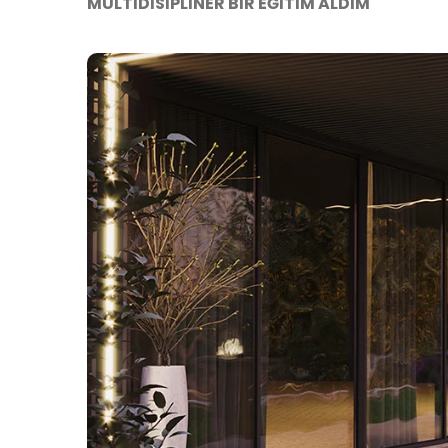
MULTİDİSİPLİNER BİR EĞİTİM ALDIM