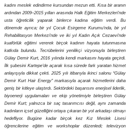
kadını meslek edindirme kursundan mezun etti. Kısa bir aranın
ardından 2009–2015 yılları arasında Halk Eğitim Merkezleri’nde
usta öğreticilik yaparak binlerce kadına eğitim verdi. Bu
dönemde ayrıca; bir yıl Çocuk Esirgeme Kurumu’nda, bir yıl
Rehabilitasyon Merkezi’nde ve iki yıl Kadın Açık Cezaevi’nde
kuaförlük eğitimi vererek birçok kadının hayata tutunmasına
katkıda bulundu. Tecrübelerini yenilikçi vizyonuyla birleştiren
Gülay Demir Kurt, 2016 yılında kendi markasını hayata geçirdi.
İlk şubesini Kartepe’de açarak kısa sürede fark yaratan hizmet
anlayışıyla dikkat çekti. 2025 yılı itibarıyla ikinci salonu “Gülay
Demir Kurt Hair Energy” markasıyla açarak hizmetlerini daha
geniş bir kitleye ulaştırdı. Sektördeki başarısını enerjisel liderlik,
biyoenerji uygulamaları ve ekip yönetimiyle birleştiren Gülay
Demir Kurt; yalnızca bir saç tasarımcısı değil, aynı zamanda
kadınların içsel güzelliğini ortaya çıkaran bir yol arkadaşı olmayı
hedefliyor. Bugüne kadar birçok kez Kız Meslek Lisesi
öğrencilerine eğitim ve workshoplar düzenledi; televizyon