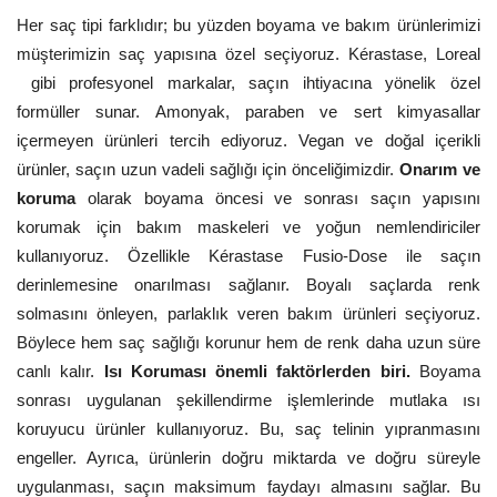
Her saç tipi farklıdır; bu yüzden boyama ve bakım ürünlerimizi
müşterimizin saç yapısına özel seçiyoruz. Kérastase, Loreal
gibi profesyonel markalar, saçın ihtiyacına yönelik özel
formüller sunar. Amonyak, paraben ve sert kimyasallar
içermeyen ürünleri tercih ediyoruz. Vegan ve doğal içerikli
ürünler, saçın uzun vadeli sağlığı için önceliğimizdir.
Onarım ve
koruma
olarak boyama öncesi ve sonrası saçın yapısını
korumak için bakım maskeleri ve yoğun nemlendiriciler
kullanıyoruz. Özellikle Kérastase Fusio-Dose ile saçın
derinlemesine onarılması sağlanır. Boyalı saçlarda renk
solmasını önleyen, parlaklık veren bakım ürünleri seçiyoruz.
Böylece hem saç sağlığı korunur hem de renk daha uzun süre
canlı kalır.
Isı Koruması önemli faktörlerden biri.
Boyama
sonrası uygulanan şekillendirme işlemlerinde mutlaka ısı
koruyucu ürünler kullanıyoruz. Bu, saç telinin yıpranmasını
engeller. Ayrıca, ürünlerin doğru miktarda ve doğru süreyle
uygulanması, saçın maksimum faydayı almasını sağlar. Bu