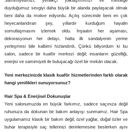
Samimiyetimizi, yenilikçi yaklaşımımızı ve mesleğe
duyduğumuz sevgiyi daha büyük bir alanda paylaşacak olmak
beni daha da motive ediyordu. Açılış sürecinde beni en çok
heyecanlandıran şey, yıllardır kurduğum hayalin
somutlaşmasını izlemek oldu. İnşaatın her aşaması,
dekorasyonun her detayı, hatta ilk sandalyenin yerine
yerleşmesi bile kalbimi hızlandırdı. Çünkü biliyordum ki bu
salon, sadece bir kuaför merkezi değil; insanların güzelliği,
enerjisi ve samimiyeti ile buluşacağı özel bir mekân olacak.
Yeni merkezinizde klasik kuaför hizmetlerinden farklı olarak
hangi yenilikleri sunuyorsunuz?
Hair Spa & Enerjisel Dokunuşlar
Yeni salonumuzda en büyük farkımız, sadece saçınıza değil
ruhunuza da dokunan bir bakım anlayışı sunmamız. Hair Spa
uygulamamız klasik bir bakım değil; özel yağlar, doğal özler ve
buhar terapisiyle saç tellerinizi derinlemesine beslerken aynı