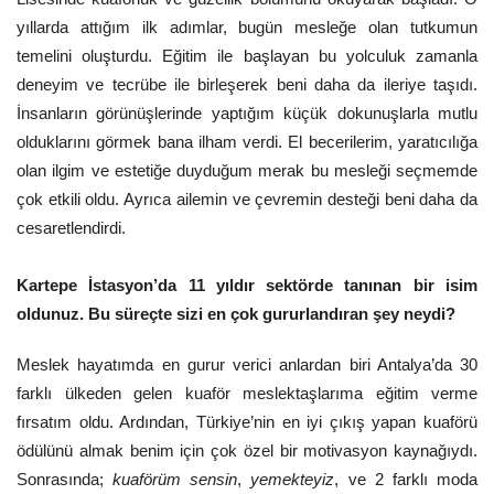
yıllarda attığım ilk adımlar, bugün mesleğe olan tutkumun
temelini oluşturdu. Eğitim ile başlayan bu yolculuk zamanla
deneyim ve tecrübe ile birleşerek beni daha da ileriye taşıdı.
İnsanların görünüşlerinde yaptığım küçük dokunuşlarla mutlu
olduklarını görmek bana ilham verdi. El becerilerim, yaratıcılığa
olan ilgim ve estetiğe duyduğum merak bu mesleği seçmemde
çok etkili oldu. Ayrıca ailemin ve çevremin desteği beni daha da
cesaretlendirdi.
Kartepe İstasyon’da 11 yıldır sektörde tanınan bir isim
oldunuz. Bu süreçte sizi en çok gururlandıran şey neydi?
Meslek hayatımda en gurur verici anlardan biri Antalya’da 30
farklı ülkeden gelen kuaför meslektaşlarıma eğitim verme
fırsatım oldu. Ardından, Türkiye’nin en iyi çıkış yapan kuaförü
ödülünü almak benim için çok özel bir motivasyon kaynağıydı.
Sonrasında;
kuaförüm sensin
,
yemekteyiz
, ve 2 farklı moda