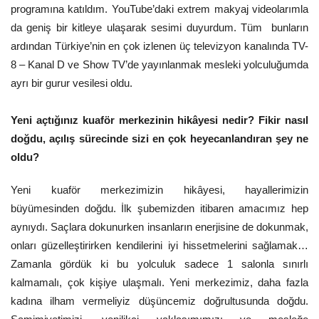
programına katıldım. YouTube’daki extrem makyaj videolarımla
da geniş bir kitleye ulaşarak sesimi duyurdum. Tüm bunların
ardından Türkiye’nin en çok izlenen üç televizyon kanalında TV-
8 – Kanal D ve Show TV’de yayınlanmak mesleki yolculuğumda
ayrı bir gurur vesilesi oldu.
Yeni açtığınız kuaför merkezinin hikâyesi nedir? Fikir nasıl
doğdu, açılış sürecinde sizi en çok heyecanlandıran şey ne
oldu?
Yeni kuaför merkezimizin hikâyesi, hayallerimizin
büyümesinden doğdu. İlk şubemizden itibaren amacımız hep
aynıydı. Saçlara dokunurken insanların enerjisine de dokunmak,
onları güzelleştirirken kendilerini iyi hissetmelerini sağlamak…
Zamanla gördük ki bu yolculuk sadece 1 salonla sınırlı
kalmamalı, çok kişiye ulaşmalı. Yeni merkezimiz, daha fazla
kadına ilham vermeliyiz düşüncemiz doğrultusunda doğdu.