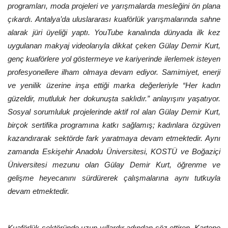
programları, moda projeleri ve yarışmalarda mesleğini ön plana
çıkardı. Antalya’da uluslararası kuaförlük yarışmalarında sahne
alarak jüri üyeliği yaptı. YouTube kanalında dünyada ilk kez
uygulanan makyaj videolarıyla dikkat çeken Gülay Demir Kurt,
genç kuaförlere yol göstermeye ve kariyerinde ilerlemek isteyen
profesyonellere ilham olmaya devam ediyor. Samimiyet, enerji
ve yenilik üzerine inşa ettiği marka değerleriyle “Her kadın
güzeldir, mutluluk her dokunuşta saklıdır.” anlayışını yaşatıyor.
Sosyal sorumluluk projelerinde aktif rol alan Gülay Demir Kurt,
birçok sertifika programına katkı sağlamış; kadınlara özgüven
kazandırarak sektörde fark yaratmaya devam etmektedir. Aynı
zamanda Eskişehir Anadolu Üniversitesi, KOSTÜ ve Boğaziçi
Üniversitesi mezunu olan Gülay Demir Kurt, öğrenme ve
gelişme heyecanını sürdürerek çalışmalarına aynı tutkuyla
devam etmektedir.
Kuaförlük sektöründe uzun yıllardır adından söz ettiren, Kartepe