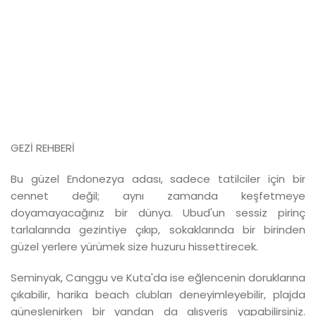
GEZİ REHBERİ
Bu güzel Endonezya adası, sadece tatilciler için bir
cennet değil; aynı zamanda keşfetmeye
doyamayacağınız bir dünya. Ubud'un sessiz pirinç
tarlalarında gezintiye çıkıp, sokaklarında bir birinden
güzel yerlere yürümek size huzuru hissettirecek.
Seminyak, Canggu ve Kuta'da ise eğlencenin doruklarına
çıkabilir, harika beach clubları deneyimleyebilir, plajda
güneşlenirken bir yandan da alışveriş yapabilirsiniz.