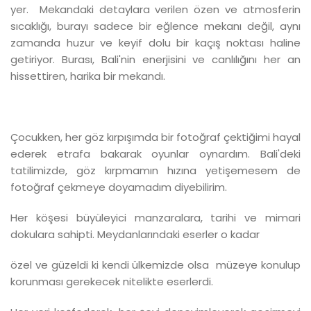
yer. Mekandaki detaylara verilen özen ve atmosferin
sıcaklığı, burayı sadece bir eğlence mekanı değil, aynı
zamanda huzur ve keyif dolu bir kaçış noktası haline
getiriyor. Burası, Bali'nin enerjisini ve canlılığını her an
hissettiren, harika bir mekandı.
Çocukken, her göz kırpışımda bir fotoğraf çektiğimi hayal
ederek etrafa bakarak oyunlar oynardım. Bali'deki
tatilimizde, göz kırpmamın hızına yetişemesem de
fotoğraf çekmeye doyamadım diyebilirim.
Her köşesi büyüleyici manzaralara, tarihi ve mimari
dokulara sahipti. Meydanlarındaki eserler o kadar
özel ve güzeldi ki kendi ülkemizde olsa müzeye konulup
korunması gerekecek nitelikte eserlerdi.