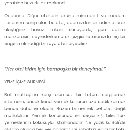
yaratılan huzurlu bir mekandı.
Oceanna: Diğer otellerin aksine minimalist ve modern
tasarıma sahip olan bu otel, odamızdan bir adım atarak
ulaştığınız havuz imkanı sunuyordu, gün batımı
manzarasını seyrederken ufuk çizgisi ile aranızda hiç bir
engelin olmadığı bir rüya oteli diyebiliriz.
“Her otel bizim için bambaşka bir deneyimdi.”
YEME İÇME GURMESİ
Bali mutfağına karşı olumsuz bir tutum sergilemek
istemem, ancak kendi yemek kültürümüze sadık kalmak
bence daha iyi olabilir. Bazen bilmemek cehalet değil,
mutluluktur. Yemek konusunda en seçici kişi bile, Türk
yemeklerinin kokusuyla iştahlanabilir. Ne yazık ki, Bali'de
akşam olunca her yer baharat ve rahatsız edici bir koku