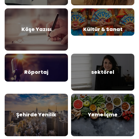
Köşe Yazısı
Kültür & Sanat
Röportaj
sektörel
Şehirde Yenilik
Yeme İçme