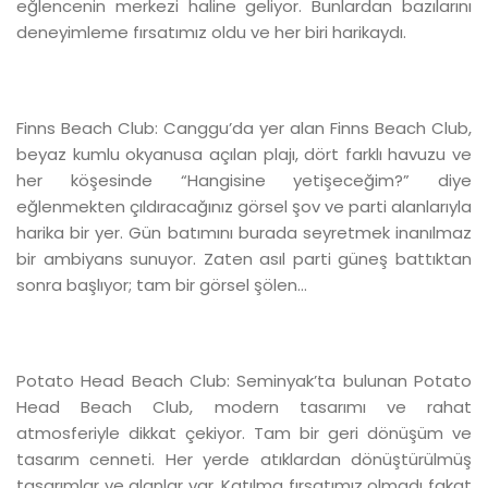
eğlencenin merkezi haline geliyor. Bunlardan bazılarını
deneyimleme fırsatımız oldu ve her biri harikaydı.
Finns Beach Club: Canggu’da yer alan Finns Beach Club,
beyaz kumlu okyanusa açılan plajı, dört farklı havuzu ve
her köşesinde “Hangisine yetişeceğim?” diye
eğlenmekten çıldıracağınız görsel şov ve parti alanlarıyla
harika bir yer. Gün batımını burada seyretmek inanılmaz
bir ambiyans sunuyor. Zaten asıl parti güneş battıktan
sonra başlıyor; tam bir görsel şölen...
Potato Head Beach Club: Seminyak’ta bulunan Potato
Head Beach Club, modern tasarımı ve rahat
atmosferiyle dikkat çekiyor. Tam bir geri dönüşüm ve
tasarım cenneti. Her yerde atıklardan dönüştürülmüş
tasarımlar ve alanlar var. Katılma fırsatımız olmadı fakat