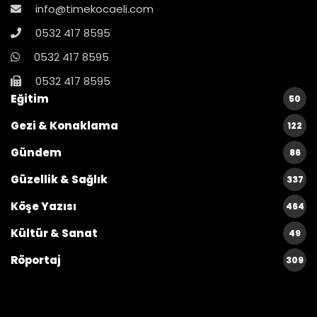
info@timekocaeli.com
0532 417 8595
0532 417 8595
0532 417 8595
Eğitim
50
Gezi & Konaklama
122
Gündem
86
Güzellik & Sağlık
337
Köşe Yazısı
464
Kültür & Sanat
49
Röportaj
309