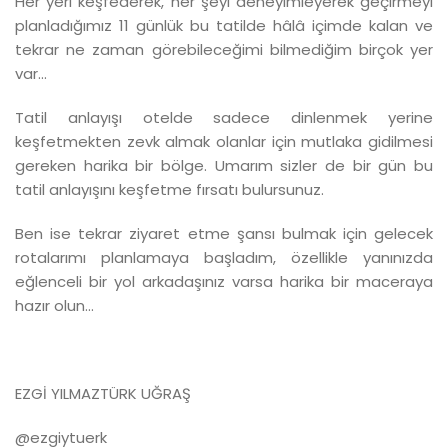
Her yeri keşfederek, her şeyi deneyimleyerek geçirmeyi
planladığımız 11 günlük bu tatilde hâlâ içimde kalan ve
tekrar ne zaman görebileceğimi bilmediğim birçok yer
var...
Tatil anlayışı otelde sadece dinlenmek yerine
keşfetmekten zevk almak olanlar için mutlaka gidilmesi
gereken harika bir bölge. Umarım sizler de bir gün bu
tatil anlayışını keşfetme fırsatı bulursunuz.
Ben ise tekrar ziyaret etme şansı bulmak için gelecek
rotalarımı planlamaya başladım, özellikle yanınızda
eğlenceli bir yol arkadaşınız varsa harika bir maceraya
hazır olun...
EZGİ YILMAZTÜRK UĞRAŞ
@ezgiytuerk