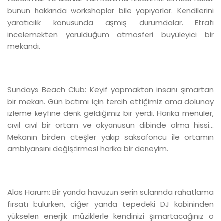
bunun hakkında workshoplar bile yapıyorlar. Kendilerini
yaratıcılık konusunda aşmış durumdalar. Etrafı
incelemekten yorulduğum atmosferi büyüleyici bir
mekandı.
Sundays Beach Club: Keyif yapmaktan insanı şımartan
bir mekan. Gün batımı için tercih ettiğimiz ama dolunay
izleme keyfine denk geldiğimiz bir yerdi. Harika menüler,
cıvıl cıvıl bir ortam ve okyanusun dibinde olma hissi...
Mekanın birden ateşler yakıp saksafoncu ile ortamın
ambiyansını değiştirmesi harika bir deneyim.
Alas Harum: Bir yanda havuzun serin sularında rahatlama
fırsatı bulurken, diğer yanda tepedeki DJ kabininden
yükselen enerjik müziklerle kendinizi şımartacağınız o