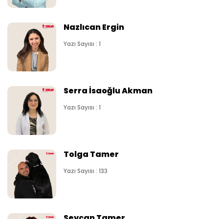
Nazlıcan Ergin
Yazı Sayısı : 1
Serra İsaoğlu Akman
Yazı Sayısı : 1
Tolga Tamer
Yazı Sayısı : 133
Sevcan Tamer