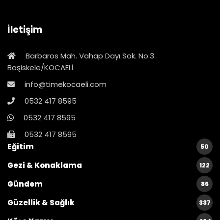
İletişim
Barbaros Mah. Vahap Dayı Sok. No:3
Başiskele/KOCAELİ
info@timekocaeli.com
0532 417 8595
0532 417 8595
0532 417 8595
Eğitim
50
Gezi & Konaklama
122
Gündem
86
Güzellik & Sağlık
337