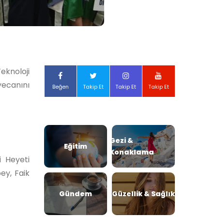
eknoloji
yecanını
Beğen
Takip Et
Takip Et
Takip Et
Gezi &
Eğitim
Konaklama
i Heyeti
ey, Faik
Gündem
Güzellik & Sağlık