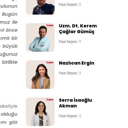
Yazı Sayısı : 1
okulunun
. Bugün
muz ile
Uzm. Dt. Kerem
yıl önce
Çağlar Gümüş
ımlı bir
Yazı Sayısı : 1
n büyük
duğunuz
birlikte
Nazlıcan Ergin
Yazı Sayısı : 1
Serra İsaoğlu
Akman
ketiyle
 olduğu
Yazı Sayısı : 1
ını göz