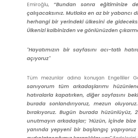
Emiroğlu,
“Bundan sonra eğitiminize de
çalışacaksınız. Mutlaka en az bir yabancı di
herhangi bir yerindeki ülkesini de gidecek
Ülkenizi kalbinizden ve gönlünüzden çıkar
"Hayatımızın bir sayfasını acı-tatlı hatı
açıyoruz"
Tüm mezunlar adına konuşan Engelliler Gö
sanıyorum tüm arkadaşlarımı hüzünlendi
hatıralarla kapatırken, diğer sayfasını bek
burada sonlandırıyoruz, mezun oluyoruz. 
bırakıyoruz. Bugün burada hüzünlüyüz, 2 
unutmayın arkadaşlar; 'Hüzün, içinde bize m
yanında yepyeni bir başlangıç yapıyoruz 