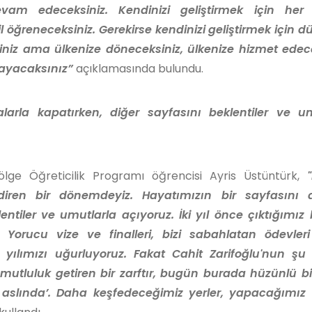
vam edeceksiniz. Kendinizi geliştirmek için he
l öğreneceksiniz. Gerekirse kendinizi geliştirmek için 
siniz ama ülkenize döneceksiniz, ülkenize hizmet edec
mayacaksınız”
açıklamasında bulundu.
ralarla kapatırken, diğer sayfasını beklentiler ve u
lge Öğreticilik Programı öğrencisi Ayris Üstüntürk,
ren bir dönemdeyiz. Hayatımızın bir sayfasını ac
lentiler ve umutlarla açıyoruz. İki yıl önce çıktığımız
Yorucu vize ve finalleri, bizi sabahlatan ödevleri
yılımızı uğurluyoruz. Fakat Cahit Zarifoğlu'nun şu
utluluk getiren bir zarftır, bugün burada hüzünlü bir
aslında’. Daha keşfedeceğimiz yerler, yapacağımız i