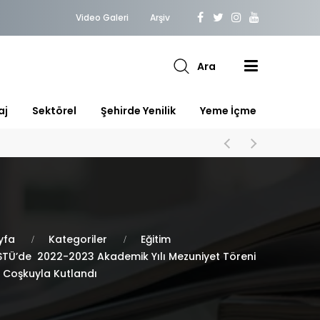
Video Galeri
Arşiv
Ara
aj
Sektörel
Şehirde Yenilik
Yeme İçme
yfa
Kategoriler
Eğitim
TÜ’de 2022-2023 Akademik Yılı Mezuniyet Töreni
r Coşkuyla Kutlandı