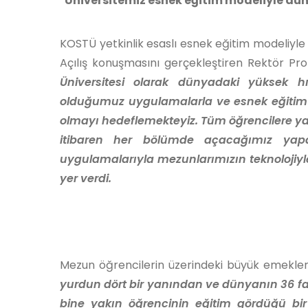
"Üniversitemiz esnek eğitim modeliyle dü
KOSTÜ yetkinlik esaslı esnek eğitim modeliyle b
Açılış konuşmasını gerçekleştiren Rektör Prof
Üniversitesi olarak dünyadaki yüksek 
olduğumuz uygulamalarla ve esnek eğitim
olmayı hedeflemekteyiz. Tüm öğrencilere yap
itibaren her bölümde açacağımız yapa
uygulamalarıyla mezunlarımızın teknolojiyle
yer verdi.
Mezun öğrencilerin üzerindeki büyük emekler
yurdun dört bir yanından ve dünyanın 36 fark
bine yakın öğrencinin eğitim gördüğü bir 