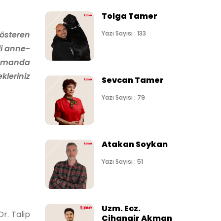
Tolga Tamer
österen
Yazı Sayısı : 133
li anne-
 zamanda
kleriniz
Sevcan Tamer
Yazı Sayısı : 79
Atakan Soykan
Yazı Sayısı : 51
Uzm. Ecz.
r. Talip
Cihangir Akman