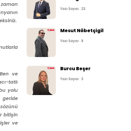
r zaman
Yazı Sayısı : 23
dünyanın
eksiniz.
Mesut Nöbetçigil
Yazı Sayısı : 8
mutlarla
Burcu Beşer
"Ben ve
Yazı Sayısı : 3
ı-tatlı
 bu yolu
 geride
 sözünü
 bitişin
şler ve