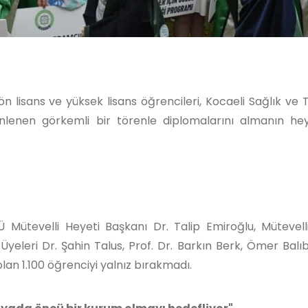
n lisans ve yüksek lisans öğrencileri, Kocaeli Sağlık ve T
enlenen görkemli bir törenle diplomalarını almanın he
ütevelli Heyeti Başkanı Dr. Talip Emiroğlu, Mütevell
yeleri Dr. Şahin Talus, Prof. Dr. Barkın Berk, Ömer Balıb
an 1.100 öğrenciyi yalnız bırakmadı.