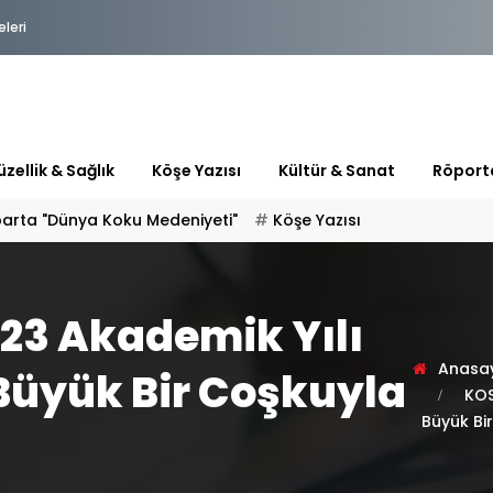
eleri
zellik & Sağlık
Köşe Yazısı
Kültür & Sanat
Röport
parta "Dünya Koku Medeniyeti"
Köşe Yazısı
23 Akademik Yılı
Anasa
Büyük Bir Coşkuyla
KOS
Büyük Bi