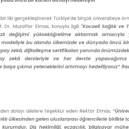
nyada öncü bir kurum olmayı hedefliyor"
ir ilki gerçekleştirerek Türkiye'de birçok üniversiteye örn
. Dr. Muzaffer Elmas, konuyla ilgili
"Kocaeli Sağlık ve T
hızlı değişimi yükseköğretime aktarmak amacıyla
 modeliyle bu alanda ülkemizde ve dünyada öncü bi
ay zekâ, dijitalleşme sertifikaları yanında önümüzdek
y zekâ dersleriyle ve her derste yapacağımız 
 başa çıkma yeteneklerini artırmayı hedefliyoruz” ifa
den dolayı ailelere teşekkür eden Rektör Elmas,
“Ünive
lı ülkesinden gelen uluslararası öğrencilerle birlikte 
kurumdur. Diş hekimliği, eczacılık, bilgisayar mühen