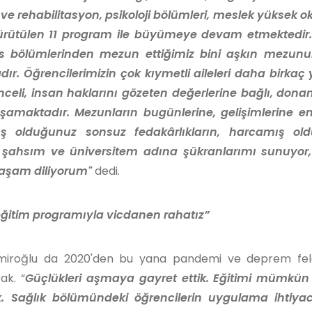
i ve rehabilitasyon, psikoloji bölümleri, meslek yüksek 
yürütülen 11 program ile büyümeye devam etmektedir
ns bölümlerinden mezun ettiğimiz bini aşkın mezunu
. Öğrencilerimizin çok kıymetli aileleri daha birkaç 
ünceli, insan haklarını gözeten değerlerine bağlı, donan
amaktadır. Mezunların bugünlerine, gelişimlerine e
mış olduğunuz sonsuz fedakârlıkların, harcamış ol
re şahsım ve üniversitem adına şükranlarımı sunuyor, 
 yaşam diliyorum"
dedi.
eğitim programıyla vicdanen rahatız”
Emiroğlu da 2020'den bu yana pandemi ve deprem fela
ak. “
Güçlükleri aşmaya gayret ettik. Eğitimi mümkün
k. Sağlık bölümündeki öğrencilerin uygulama ihtiyac