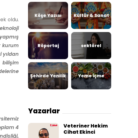
Köşe Yazısı
Kültür & Sanat
ek oldu.
eknoloji
 yapmış
r kurum
Röportaj
sektörel
i yıldan
bilişim
delerine
Şehirde Yenilik
Yeme İçme
Yazarlar
rsitemiz
Veteriner Hekim
toplam 4
Cihat Ekinci
disliği,