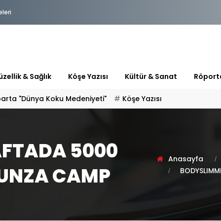
eleri
zellik & Sağlık
Köşe Yazısı
Kültür & Sanat
Röport
parta "Dünya Koku Medeniyeti"
Köşe Yazısı
FTADA 5000
Anasayfa
HUNZA CAMP
BODYSLIMME