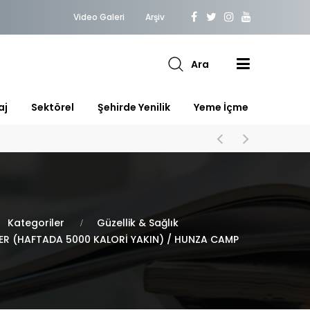
Video Galeri
Arşiv
Ara
aj
Sektörel
Şehirde Yenilik
Yeme İçme
Kategoriler
Güzellik & Sağlık
R (HAFTADA 5000 KALORİ YAKIN) / HUNZA CAMP