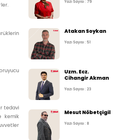
Yazı Sayısı : 79
ler.
Atakan Soykan
rüklerin
Yazı Sayısı : 51
koruyucu
Uzm. Ecz.
Cihangir Akman
Yazı Sayısı : 23
ar tedavi
Mesut Nöbetçigil
ve kemik
Yazı Sayısı : 8
vvetler