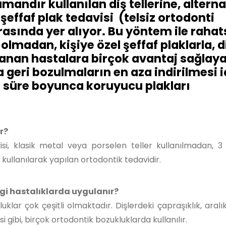
mandır kullanılan diş tellerine, alterna
ffaf plak tedavisi (telsiz ortodonti
rasında yer alıyor. Bu yöntem ile rahat
olmadan, kişiye özel şeffaf plaklarla, d
llanan hastalara birçok avantaj sağlay
a geri bozulmaların en aza indirilmesi i
i süre boyunca koruyucu plakları
r?
visi, klasik metal veya porselen teller kullanılmadan, 3
r kullanılarak yapılan ortodontik tedavidir.
ngi hastalıklarda uygulanır?
lar çok çeşitli olmaktadır. Dişlerdeki çapraşıklık, aralıkl
i gibi, birçok ortodontik bozukluklarda kullanılır.