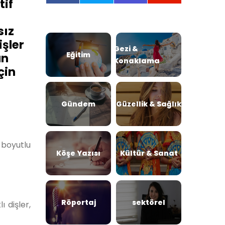
tif
sız
işler
Gezi &
Eğitim
an
Konaklama
çin
Gündem
Güzellik & Sağlık
 boyutlu
Köşe Yazısı
Kültür & Sanat
Röportaj
sektörel
ı dişler,