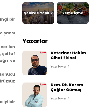
Şehirde Yenilik
Yeme İçme
angi bir
e şansı
Yazarlar
 verilen
Veteriner Hekim
, şeffaf
Cihat Ekinci
ağrı ve
Yazı Sayısı : 1
 sonucu
ürüzsüz
Uzm. Dt. Kerem
Çağlar Gümüş
Yazı Sayısı : 1
 iyi bir