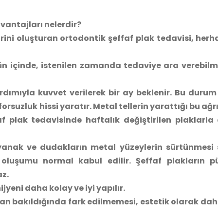
avantajları nelerdir?
irini oluşturan ortodontik şeffaf plak tedavisi, herh
gün içinde, istenilen zamanda tedaviye ara verebilm
ardımıyla kuvvet verilerek bir ay beklenir. Bu durum
rsuzluk hissi yaratır. Metal tellerin yarattığı bu ağrı
 plak tedavisinde haftalık değiştirilen plaklarla 
e yanak ve dudakların metal yüzeylerin sürtünmesi
 oluşumu normal kabul edilir. Şeffaf plakların p
z.
ijyeni daha kolay ve iyi yapılır.
an bakıldığında fark edilmemesi, estetik olarak daha