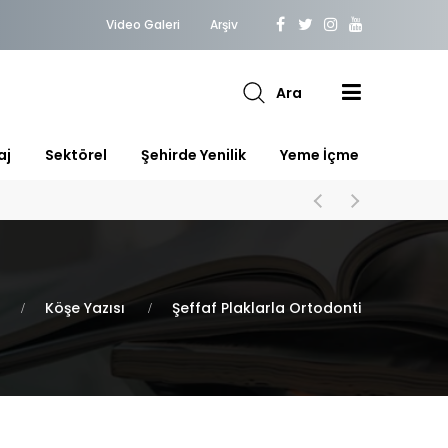
Video Galeri
Arşiv
Ara
aj
Sektörel
Şehirde Yenilik
Yeme İçme
Köşe Yazısı
Şeffaf Plaklarla Ortodonti