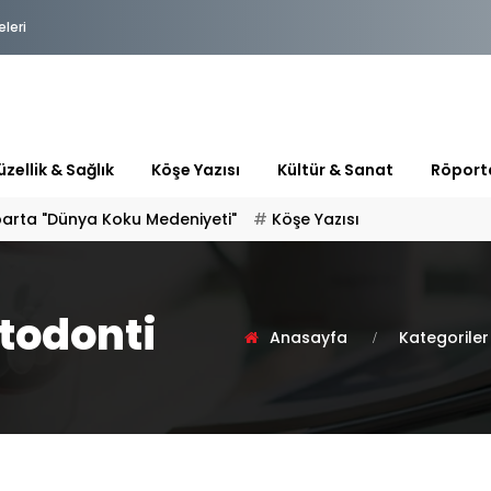
eleri
zellik & Sağlık
Köşe Yazısı
Kültür & Sanat
Röport
parta "Dünya Koku Medeniyeti"
Köşe Yazısı
rtodonti
Anasayfa
Kategoriler