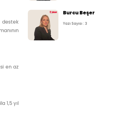
Burcu Beşer
e destek
Yazı Sayısı : 3
zmanının
si en az
 1,5 yıl