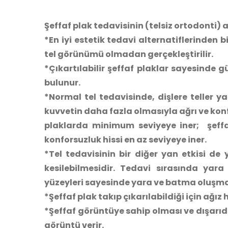
Şeffaf plak tedavisinin (telsiz ortodonti) 
*En iyi estetik tedavi alternatiflerinden b
tel görünümü olmadan gerçekleştirilir.
*Çıkartılabilir şeffaf plaklar sayesinde 
bulunur.
*Normal tel tedavisinde, dişlere teller y
kuvvetin daha fazla olmasıyla ağrı ve konfo
plaklarda minimum seviyeye iner; şeffaf
konforsuzluk hissi en az seviyeye iner.
*Tel tedavisinin bir diğer yan etkisi d
kesilebilmesidir. Tedavi sırasında yara
yüzeyleri sayesinde yara ve batma oluşma
*Şeffaf plak takıp çıkarılabildiği için ağız h
*Şeffaf görüntüye sahip olması ve dışarıd
görüntü verir.