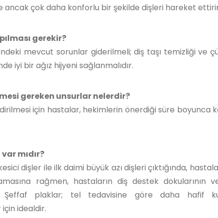
ancak çok daha konforlu bir şekilde dişleri hareket ettirir
apılması gerekir?
deki mevcut sorunlar giderilmeli; diş taşı temizliği ve çü
de iyi bir ağız hijyeni sağlanmalıdır.
lmesi gereken unsurlar nelerdir?
irilmesi için hastalar, hekimlerin önerdiği süre boyunca 
ı var mıdır?
ici dişler ile ilk daimi büyük azı dişleri çıktığında, hastal
 olmamasına rağmen, hastaların diş destek dokularının 
. Şeffaf plaklar; tel tedavisine göre daha hafif ku
çin idealdir.