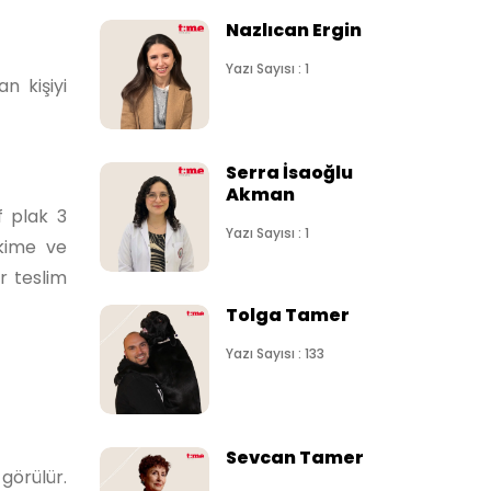
Nazlıcan Ergin
Yazı Sayısı : 1
n kişiyi
Serra İsaoğlu
Akman
f plak 3
Yazı Sayısı : 1
ekime ve
r teslim
Tolga Tamer
Yazı Sayısı : 133
Sevcan Tamer
görülür.