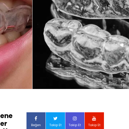
çene
ler
Beğen
Takip Et
Takip Et
Takip Et