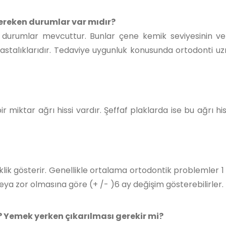
ereken durumlar var mıdır?
 durumlar mevcuttur. Bunlar çene kemik seviyesinin v
hastalıklarıdır. Tedaviye uygunluk konusunda ortodonti u
 miktar ağrı hissi vardır. Şeffaf plaklarda ise bu ağrı his
k gösterir. Genellikle ortalama ortodontik problemler 1 ila
eya zor olmasına göre (+ /- )6 ay değişim gösterebilirler.
? Yemek yerken çıkarılması gerekir mi?