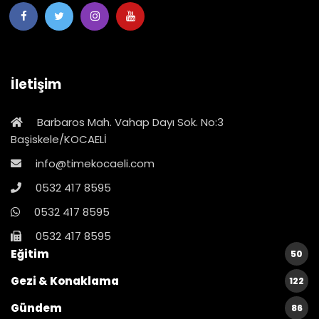
İletişim
Barbaros Mah. Vahap Dayı Sok. No:3
Başiskele/KOCAELİ
info@timekocaeli.com
0532 417 8595
0532 417 8595
0532 417 8595
Eğitim
50
Gezi & Konaklama
122
Gündem
86