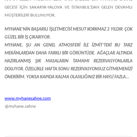
GECESİ İÇİN SAKARYA-YALOVA VE İSTANBUL’DAN GELEN DEVAMLI
MÜŞTERİLERİ BULUNUYOR.
MYHANE’NİN BAŞARILI İŞLETMECİSİ MESUT KORKMAZ 2 YILDIR ÇOK
GÜZEL BİR İŞ ÇIKARIYOR.
MYHANE, ŞU AN GENEL ATMOSFERİ İLE İZMİT’TEKİ BU TARZ
MEKÂNLARDAN DAHA FARKLI BİR GÖRÜNTÜDE. AĞAÇLAR ALTINDA
HAZIRLANMIŞ ŞIK MASALARIN TAMAMI REZERVASYONLARLA
DOLUYOR. ÖZELLİKLE HAFTA SONU REZERVASYONSUZ GİTMEMENİZİ
ÖNERİRİM. YOKSA KAPIDA KALMA OLASILIĞINIZ BİR HAYLİ FAZLA...
www.myhanesahne.com
@myhane.sahne