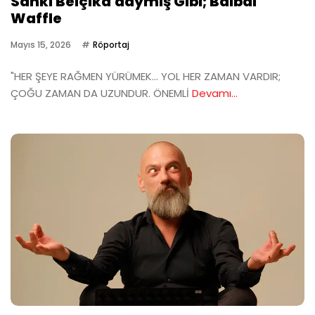
Sanki Belçika'daymış Gibi; Balbal
Waffle
Mayıs 15, 2026
Röportaj
"HER ŞEYE RAĞMEN YÜRÜMEK… YOL HER ZAMAN VARDIR;
ÇOĞU ZAMAN DA UZUNDUR. ÖNEMLİ
Devamı...