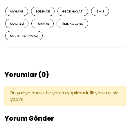
MYHANE
EĞLENCE
GECE HAYATI
IZMIT
KOCAELI
TÜRKIYE
TIME KOCAELI
MESUT KORKMAZ
Yorumlar (0)
Bu yazıya henüz bir yorum yapılmadı. İlk yorumu siz
yapın!
Yorum Gönder