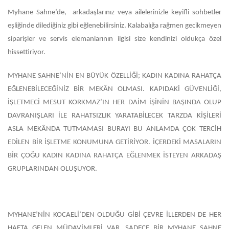
Myhane Sahne’de, arkadaşlarınız veya ailelerinizle keyifli sohbetler
eşliğinde dilediğiniz gibi eğlenebilirsiniz. Kalabalığa rağmen gecikmeyen
siparişler ve servis elemanlarının ilgisi size kendinizi oldukça özel
hissettiriyor.
MYHANE SAHNE’NİN EN BÜYÜK ÖZELLİĞİ; KADIN KADINA RAHATÇA
EĞLENEBİLECEĞİNİZ BİR MEKÂN OLMASI. KAPIDAKİ GÜVENLİĞİ,
İŞLETMECİ MESUT KORKMAZ’IN HER DAİM İŞİNİN BAŞINDA OLUP
DAVRANIŞLARI İLE RAHATSIZLIK YARATABİLECEK TARZDA
KİŞİLERİ
ASLA MEKÂNDA TUTMAMASI BURAYI BU ANLAMDA ÇOK TERCİH
EDİLEN BİR İŞLETME KONUMUNA GETİRİYOR. İÇERDEKİ MASALARIN
BİR ÇOĞU KADIN KADINA RAHATÇA EĞLENMEK İSTEYEN ARKADAŞ
GRUPLARINDAN OLUŞUYOR.
MYHANE’NİN KOCAELİ’DEN OLDUĞU GİBİ ÇEVRE İLLERDEN DE HER
HAFTA GELEN MÜDAVİMLERİ VAR. SADECE BİR MYHANE SAHNE