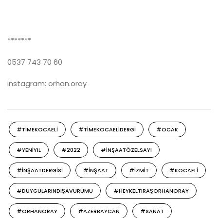
*******
0537 743 70 60
instagram: orhan.oray
#TIMEKOCAELI
#TIMEKOCAELIDERGI
#OCAK
#YENIYIL
#2022
#INŞAATÖZELSAYI
#INŞAATDERGISI
#INŞAAT
#IZMIT
#KOCAELI
#DUYGULARINDIŞAVURUMU
#HEYKELTIRAŞORHANORAY
#ORHANORAY
#AZERBAYCAN
#SANAT