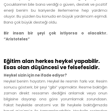
Çocuklarımın bile bana verdiği o güven, destek ve pozitif
enerji benim bu kariyerde ilerlememe hep yardımcı
oluyor. Bu yüzden bu konuda en büyük yardımcım eşimdi.
Bana çok büyük desteği oldu.
Bir insan bir şeyi çok istiyorsa o olacaktır.
“Aristoteles”
Eğitim alan herkes heykel yapabilir.
Esas olan düşüncesi ve felsefesidir.
Heykel sizin için ne ifade ediyor?
Heykel benim hayatım. Heykel ile resmin farkı var. Resim
sonucu gösterir, bir şeyi “gibi” yapmaktır. Resme baktığın
zaman direkt ressamın dediğini anlamak veya onun
bilgisine dayanıp ona göre yorumlamak zorundasın.
Fakat heykelde anatomi var. Bir heykele baktığımızda
hayal gücümüz ile tamamlayabiliriz. Heykelin resimden