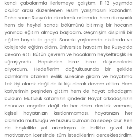
kendi çabalarımla ilerlemeye çalıştım. 11-12 yaşımda
okullar arası düzenlenen resim yarışmasını kazandım.
Daha sonra Rusya’da akademik anlamda hem dizaynırlık
hem de heykel sanatı bölümünü bitirmiş bir hocanın
yanında eğitim almaya başladım. Geçmişim disiplinli bir
eğitim hayatı ile geçti. Sonraki yaşlarımda okullarda ve
kolejlerde eğitim aldım, üniversite hayatım ise Rusya’da
devam etti. Bütün çevrem ve hocalarım heykeltıraşlık ile
uğraşıyordu. Hepsinden biraz biraz düşüncelerini
alıyordum. Hedeflerim doğrultusunda bir şekilde
adımlarımı atarken evlilik sürecine girdim ve hayatıma
tek kişi olarak değil de iki kişi olarak devam ettim. Hem
kariyerimin peşinden gittim hem de hayat arkadaşımı
buldum. Mutluluk kafamızın içindedir. Hayat arkadaşınızın
önünüze engeller değil de her daim destek vermesi,
kişisel hayatınızın kısıtlanmaması, hayatınızın her
alanında mutluluğu ve huzuru bulmanıza sebep olur. Ben
de böylelikle yol arkadaşım ile birlikte güzel bir
motivasyon içerisinde tüm istediklerimi gerçekleştirdim.