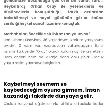
gönlümüze dokunduğu çok özel bir sanat türü…
Heykeltıraş Orhan Oray ile yeteneklerin ve
düşüncelerin konuşulduğu, farklı açılardan
bakabilmeyi ve hayal gücünün gözler önüne
serildiği heykel sanatı üzerine konuştuk.
Merhabalar, öncelikle sizi biraz tanıyalım mı?
Ben Orhan Hüseyinov. 36 yaşındayım İzmit’te yaşıyorum,
evliyim, 3 kızım var. Azerbaycan vatandaşıyım. İkinci
ismimi Türkiye’de “Oray” olarak kullanmayı tercih ettim.
Hem ahenkli hem de kulağa daha dolu geldi. Çocuk
yaşta resim yapmaya başladım.
Kaybetmeyi sevmem ve
kaybedeceğim oyuna girmem. İnsan
kazandığı takdirde dünyaya gelir.
Okulda rasyonel eğitimlerimle birlikte ortaokula kadar