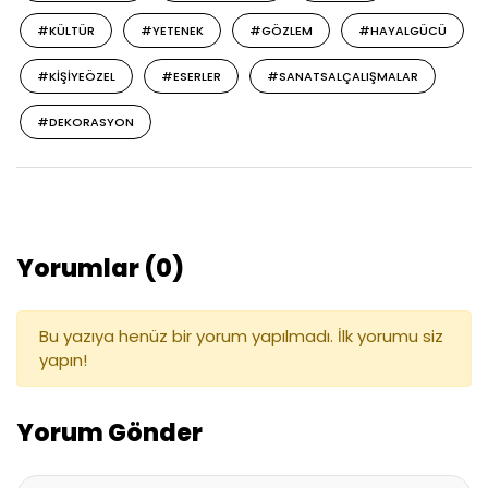
#KÜLTÜR
#YETENEK
#GÖZLEM
#HAYALGÜCÜ
#KIŞIYEÖZEL
#ESERLER
#SANATSALÇALIŞMALAR
#DEKORASYON
Yorumlar (0)
Bu yazıya henüz bir yorum yapılmadı. İlk yorumu siz
yapın!
Yorum Gönder