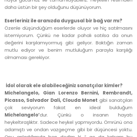
daha üstün bir şey olduğunu düşünüyorum.
Eserleriniz ile aranızda duygusal bir bağ var mı?
Özenle düşündüğüm eserlerde oluyor ve hiç satılmasını
istemiyorum. Çünkü ne kadar pahalı satılsa da onun
değerini karşılamıyormuş gibi geliyor. Baktığın zaman
mutlu ediyor ve benim mutluluğum parayla karşılığı
olmaması gerekiyor.
İdol olarak ele alabileceğiniz sanatçılar kimler?
Michelangelo, Gian Lorenzo Bernini, Rembrandt,
Picasso, Salvador Dali, Clouda Monet
gibi sanatçıları
çok seviyorum fakat en ideal bulduğum
Michelangelo’
dur. Çünkü o insanın hayatı
heykeltıraşlıktır. Sadece heykel yapmıyordu. Ömrünü ona
adamıştı ve ondan vazgeçme gibi bir düşüncesi yoktu.
Onu anladığımda ben dedim ki “ aç da kalsam bu