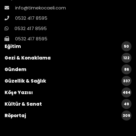
info@timekocaeli.com
0532 417 8595
0532 417 8595
0532 417 8595
Eğitim
50
Gezi & Konaklama
122
Gündem
86
Güzellik & Sağlık
337
Köşe Yazısı
464
Kültür & Sanat
49
Röportaj
309