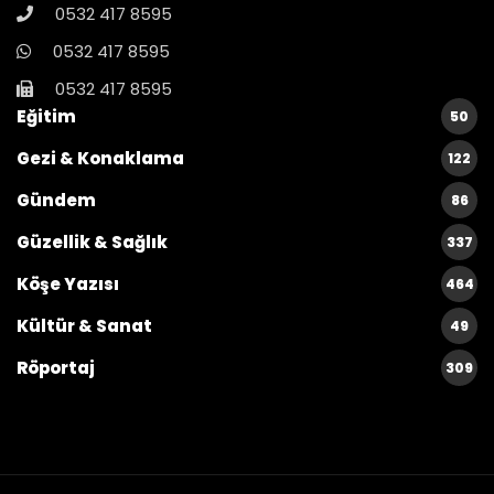
0532 417 8595
0532 417 8595
0532 417 8595
Eğitim
50
Gezi & Konaklama
122
Gündem
86
Güzellik & Sağlık
337
Köşe Yazısı
464
Kültür & Sanat
49
Röportaj
309