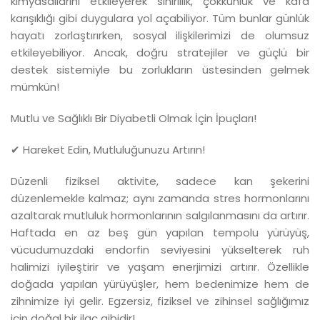
kimyasallarını etkileyerek sinirlilik, çökkünlük ve kafa
karışıklığı gibi duygulara yol açabiliyor. Tüm bunlar günlük
hayatı zorlaştırırken, sosyal ilişkilerimizi de olumsuz
etkileyebiliyor. Ancak, doğru stratejiler ve güçlü bir
destek sistemiyle bu zorlukların üstesinden gelmek
mümkün!
Mutlu ve Sağlıklı Bir Diyabetli Olmak İçin İpuçları!
✔ Hareket Edin, Mutluluğunuzu Artırın!
Düzenli fiziksel aktivite, sadece kan şekerini
düzenlemekle kalmaz; aynı zamanda stres hormonlarını
azaltarak mutluluk hormonlarının salgılanmasını da artırır.
Haftada en az beş gün yapılan tempolu yürüyüş,
vücudumuzdaki endorfin seviyesini yükselterek ruh
halimizi iyileştirir ve yaşam enerjimizi artırır. Özellikle
doğada yapılan yürüyüşler, hem bedenimize hem de
zihnimize iyi gelir. Egzersiz, fiziksel ve zihinsel sağlığımız
için doğal bir ilaç gibidir!