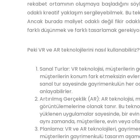
rekabet ortamının oluşmaya başladığını söyl
odaklı kreatif yaklaşım sergileyebilmek. Bu te
Ancak burada maliyet odaklı değil fikir odakl
farklı düşünmek ve farklı tasarlamak gerekiyo
Peki VR ve AR teknolojilerini nasıl kullanabiliriz?
Sanal Turlar: VR teknolojisi, müşterilerin
müşterilerin konum fark etmeksizin evleri
sanal tur sayesinde gayrimenkulün her oda
anlayabilirler.
Artırılmış Gerçeklik (AR): AR teknolojisi,
görüntülemelerine olanak tanır. Bu teknol
yüklenen uygulamalar sayesinde, bir evin v
aynı zamanda, müşterilere, evin veya ofisi
Planlama: VR ve AR teknolojileri, gayrimen
müşterilerin gayrimenkulü tasarım aşamas