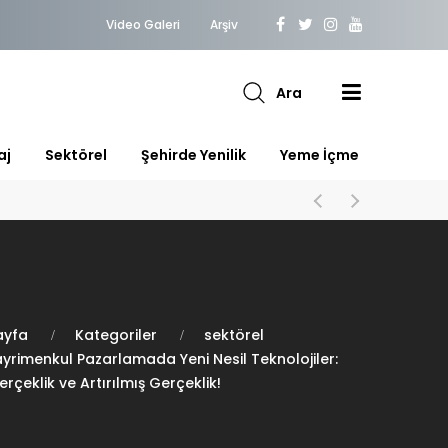
Video Galeri
Arşiv
Ara
aj
Sektörel
Şehirde Yenilik
Yeme İçme
ayfa
Kategoriler
sektörel
yrimenkul Pazarlamada Yeni Nesil Teknolojiler:
rçeklik ve Artırılmış Gerçeklik!