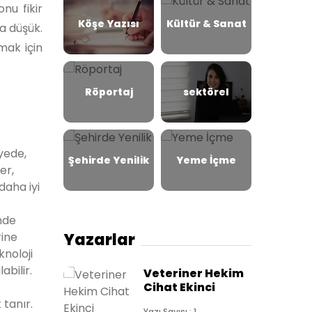
nu fikir
Köşe Yazısı
Kültür & Sanat
a düşük.
mak için
Röportaj
sektörel
yede,
Şehirde Yenilik
Yeme İçme
er,
daha iyi
inde
rine
Yazarlar
knoloji
abilir.
Veteriner Hekim
Cihat Ekinci
tanır.
Yazı Sayısı : 1