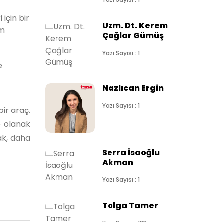
için bir
Uzm. Dt. Kerem
ım
Çağlar Gümüş
Yazı Sayısı : 1
e
Nazlıcan Ergin
Yazı Sayısı : 1
bir araç.
e olanak
ak, daha
Serra İsaoğlu
Akman
Yazı Sayısı : 1
Tolga Tamer