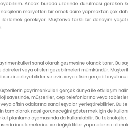
eyebilirim. Ancak burada üzerinde durulması gereken ko
knolojilerin maliyetleri bir örnek daire yapmaktan çok dah
ı ilerlemek gerekiyor. Müşteriye farklı bir deneyim yaşat
r.
 gayrimenkulleri sanal olarak gezmesine olanak tanır. Bu sa
, daireleri veya ofisleri gezebilmeleri mümkündür. Müşteril
sını inceleyebilirler ve evin veya ofisin gerçek boyutunu 
 müşterilerin gayrimenkulleri gerçek dünya ile etkileşim hal
oji sayesinde, müşteriler, cep telefonlarına veya tabletle
eya ofisin odalarına sanal eşyalar yerleştirebilirler. Bu te
n tam olarak nasıl görüneceğini göstermek için de kullanıl
kul planlama aşamasında da kullanılabilir. Bu teknolojiler,
ında incelemelerine ve değişiklikler yapmalarına olanak 