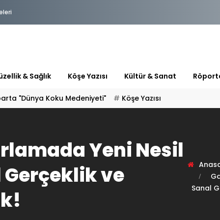
eleri
zellik & Sağlık
Köşe Yazısı
Kültür & Sanat
Röport
parta "Dünya Koku Medeniyeti"
Köşe Yazısı
rlamada Yeni Nesil
Anas
l Gerçeklik ve
Ga
Sanal Ge
ik!