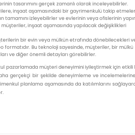
erinin tasarımını gerçek zamanlı olarak inceleyebilirler.
ilere, inşaat aşamasındaki bir gayrimenkulü takip etmeleri 
ın tamamını izleyebilirler ve evlerinin veya ofislerinin yap
 müşteriler, inşaat aşamasında yapılacak değişiklikleri
erilerin bir evin veya mülkün etrafında dönebilecekleri v
 formatıdır. Bu teknoloji sayesinde, müşteriler, bir mülkü
arı ve diğer önemli detayları görebilirler.
ul pazarlamada müşteri deneyimini iyileştirmek için etkili 
i daha gerçekçi bir şekilde deneyimleme ve incelemelerin
gayrimenkul planlama aşamasında da katılımlarını sağlayar
r.