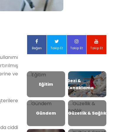
Beğen
Takip Et
Takip Et
Takip Et
ullanımı
tırılmış
lerine ve
Gezi &
Eğitim
Konaklama
erilere
Gündem
Güzellik & Sağlık
nda ciddi