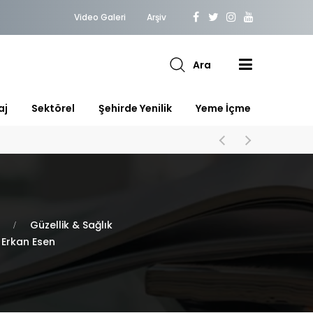
Video Galeri
Arşiv
Ara
aj
Sektörel
Şehirde Yenilik
Yeme İçme
Güzellik & Sağlık
 Erkan Esen