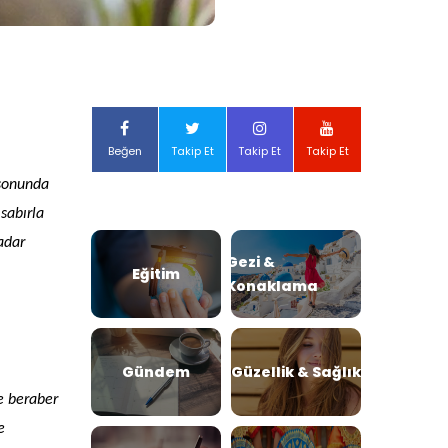
Beğen
Takip Et
Takip Et
Takip Et
n sonunda
 sabırla
kadar
Gezi &
Eğitim
Konaklama
Gündem
Güzellik & Sağlık
le beraber
e