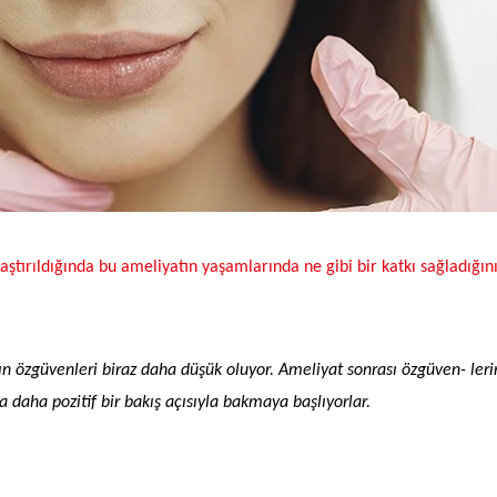
ştırıldığında bu ameliyatın yaşamlarında ne gibi bir katkı sağladığın
 özgüvenleri biraz daha düşük oluyor. Ameliyat sonrası özgüven- leri
a daha pozitif bir bakış açısıyla bakmaya başlıyorlar.