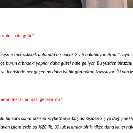
̈rülür hale gelir?
̈ iyileşme mikroskobik anlamda bir buçuk 2 yılı bulabiliyor. Ama 1. ayı
tikçe burun altındaki yapılar daha güzel hale geliyor. Bu yüzden birazcık
yıl içerisinde her geçen ay daha iyi bir görünüme kavuşuyor. İki yıla 
şlemin tekrarlanması gerekir mi?
bir süre sonra etkisini kaybetmeye başlar. Kişiden kişiye değişmek
layan işlemlerde bu %20 lik, 30’luk kısımlar birik- tikçe daha kalıcı hal