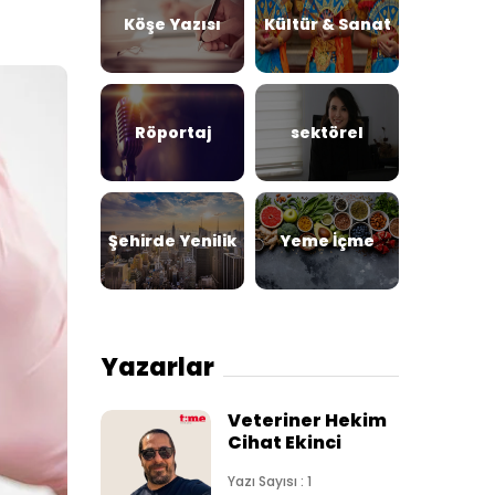
Köşe Yazısı
Kültür & Sanat
Röportaj
sektörel
Şehirde Yenilik
Yeme İçme
Yazarlar
Veteriner Hekim
Cihat Ekinci
Yazı Sayısı : 1