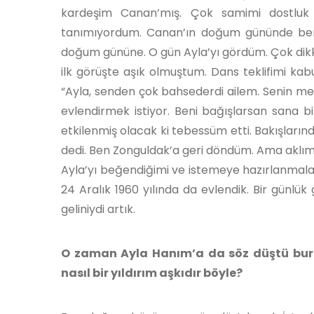
kardeşim Canan’mış. Çok samimi dostluk
tanımıyordum. Canan’ın doğum gününde ben 
doğum gününe. O gün Ayla’yı gördüm. Çok dikka
ilk görüşte aşık olmuştum. Dans teklifimi kab
“Ayla, senden çok bahsederdi ailem. Senin me
evlendirmek istiyor. Beni bağışlarsan sana b
etkilenmiş olacak ki tebessüm etti. Bakışları
dedi. Ben Zonguldak’a geri döndüm. Ama aklım
Ayla’yı beğendiğimi ve istemeye hazırlanmaların
24 Aralık 1960 yılında da evlendik. Bir günl
geliniydi artık.
O zaman Ayla Hanım’a da söz düştü bura
nasıl bir yıldırım aşkıdır böyle?