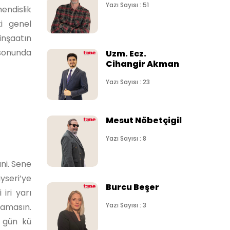
Yazı Sayısı : 51
endislik
ki genel
inşaatın
 sonunda
Uzm. Ecz.
Cihangir Akman
Yazı Sayısı : 23
Mesut Nöbetçigil
Yazı Sayısı : 8
ni. Sene
yseri’ye
Burcu Beşer
iri yarı
Yazı Sayısı : 3
damasın.
O gün kü