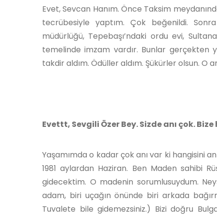
Evet, Sevcan Hanım. Önce Taksim meydanındak
tecrübesiyle yaptım. Çok beğenildi. Sonra K
müdürlüğü, Tepebaşı’ndaki ordu evi, Sultan
temelinde imzam vardır. Bunlar gerçekten y
takdir aldım. Ödüller aldım. Şükürler olsun. O
Evettt, Sevgili Özer Bey. Sizde anı çok. Bize
Yaşamımda o kadar çok anı var ki hangisini anl
1981 aylardan Haziran. Ben Maden sahibi Rüş
gidecektim. O madenin sorumlusuydum. Neyse 
adam, biri uçağın önünde biri arkada bağırm
Tuvalete bile gidemezsiniz.) Bizi doğru Bulg