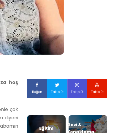
ıza hoş
Beğen
Takip Et
Takip Et
Takip Et
enle çok
m diyeni
Gezi &
 Babamın
Eğitim
Konaklama