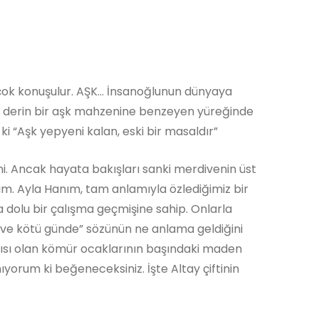
k konuşulur. AŞK... İnsanoğlunun dünyaya
ni derin bir aşk mahzenine benzeyen yüreğinde
 ki “Aşk yepyeni kalan, eski bir masaldır”
eni. Ancak hayata bakışları sanki merdivenin üst
rım. Ayla Hanım, tam anlamıyla özlediğimiz bir
 dolu bir çalışma geçmişine sahip. Onlarla
iyi ve kötü günde” sözünün ne anlama geldiğini
kısı olan kömür ocaklarının başındaki maden
ıyorum ki beğeneceksiniz. İşte Altay çiftinin