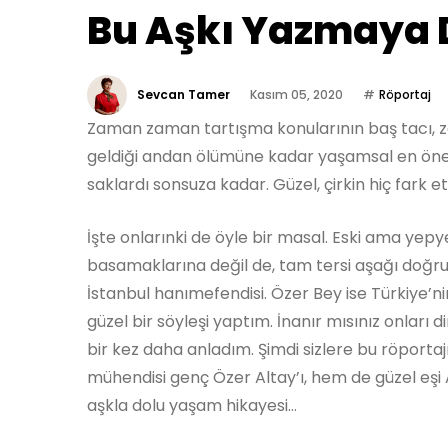
Bu Aşkı Yazmaya 
Sevcan Tamer
Kasım 05, 2020
Röportaj
Zaman zaman tartışma konularının baş tacı, z
geldiği andan ölümüne kadar yaşamsal en öneml
saklardı sonsuza kadar. Güzel, çirkin hiç fark et
İşte onlarınki de öyle bir masal. Eski ama yepy
basamaklarına değil de, tam tersi aşağı doğru i
İstanbul hanımefendisi. Özer Bey ise Türkiye’n
güzel bir söyleşi yaptım. İnanır mısınız onları 
bir kez daha anladım. Şimdi sizlere bu röport
mühendisi genç Özer Altay’ı, hem de güzel eşi Ay
aşkla dolu yaşam hikayesi…