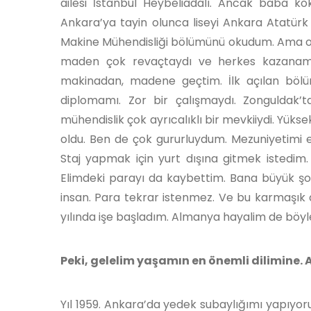
ailesi İstanbul Heybeliadalı. Ancak baba k
Ankara’ya tayin olunca liseyi Ankara Atatürk
Makine Mühendisliği bölümünü okudum. Ama o sı
maden çok revaçtaydı ve herkes kazanam
makinadan, madene geçtim. İlk açılan bölü
diplomamı. Zor bir çalışmaydı. Zonguldak’
mühendislik çok ayrıcalıklı bir mevkiiydi. Yük
oldu. Ben de çok gururluydum. Mezuniyetimi ev
Staj yapmak için yurt dışına gitmek istedim.
Elimdeki parayı da kaybettim. Bana büyük şok
insan. Para tekrar istenmez. Ve bu karmaşık d
yılında işe başladım. Almanya hayalim de böyl
Peki, gelelim yaşamın en önemli dilimine. A
Yıl 1959. Ankara’da yedek subaylığımı yapıyor