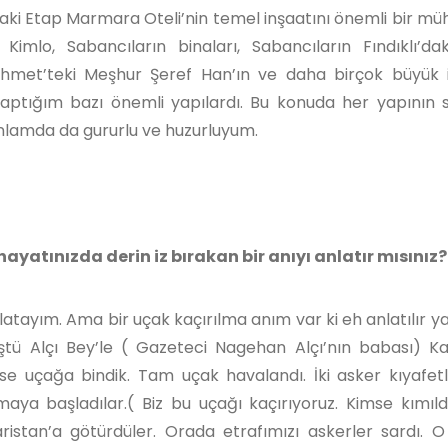
i Etap Marmara Oteli’nin temel inşaatını önemli bir müh
imlo, Sabancıların binaları, Sabancıların Fındıklı’da
ahmet’teki Meşhur Şeref Han’ın ve daha birçok büyük 
aptığım bazı önemli yapılardı. Bu konuda her yapının
 anlamda da gururlu ve huzurluyum.
 hayatınızda derin iz bırakan bir anıyı anlatır mısınız?
atayım. Ama bir uçak kaçırılma anım var ki eh anlatılır ya
tü Alçı Bey’le ( Gazeteci Nagehan Alçı’nın babası) Ka
uçağa bindik. Tam uçak havalandı. İki asker kıyafetli 
aya başladılar.( Biz bu uçağı kaçırıyoruz. Kimse kımıl
aristan’a götürdüler. Orada etrafımızı askerler sardı. 