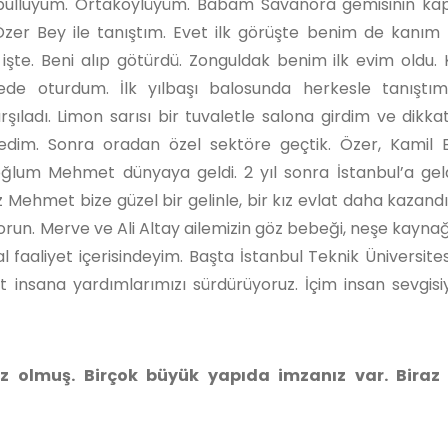
lluyum. Ortaköylüyüm. Babam Savanora gemisinin kapt
Özer Bey ile tanıştım. Evet ilk görüşte benim de kanım
işte. Beni alıp götürdü. Zonguldak benim ilk evim oldu. 
rede oturdum. İlk yılbaşı balosunda herkesle tanıştı
ıladı. Limon sarısı bir tuvaletle salona girdim ve dikka
dim. Sonra oradan özel sektöre geçtik. Özer, Kamil 
 oğlum Mehmet dünyaya geldi. 2 yıl sonra İstanbul’a gel
Mehmet bize güzel bir gelinle, bir kız evlat daha kazandır
 torun. Merve ve Ali Altay ailemizin göz bebeği, neşe kayna
 faaliyet içerisindeyim. Başta İstanbul Teknik Üniversite
 insana yardımlarımızı sürdürüyoruz. İçim insan sevgisiy
ız olmuş. Birçok büyük yapıda imzanız var. Biraz 