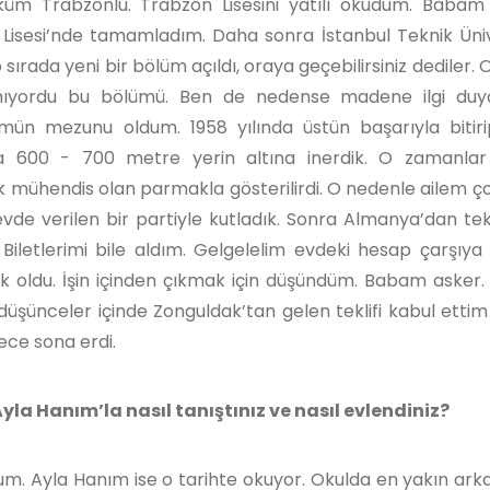
öküm Trabzonlu. Trabzon Lisesini yatılı okudum. Baba
 Lisesi’nde tamamladım. Daha sonra İstanbul Teknik Üniv
rada yeni bir bölüm açıldı, oraya geçebilirsiniz dediler.
ıyordu bu bölümü. Ben de nedense madene ilgi du
mün mezunu oldum. 1958 yılında üstün başarıyla bitir
ta 600 - 700 metre yerin altına inerdik. O zamanlar
sek mühendis olan parmakla gösterilirdi. O nedenle ailem ç
de verilen bir partiyle kutladık. Sonra Almanya’dan tekli
 Biletlerimi bile aldım. Gelgelelim evdeki hesap çarşıya
 oldu. İşin içinden çıkmak için düşündüm. Babam asker. 
üşünceler içinde Zonguldak’tan gelen teklifi kabul ettim
ece sona erdi.
yla Hanım’la nasıl tanıştınız ve nasıl evlendiniz?
um. Ayla Hanım ise o tarihte okuyor. Okulda en yakın arka