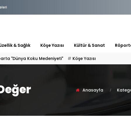
eleri
zellik & Sağlık
Köşe Yazısı
Kültür & Sanat
Röport
 "HOŞ GELDİN" DİYORSAK
Değer
Anasayfa
Katego