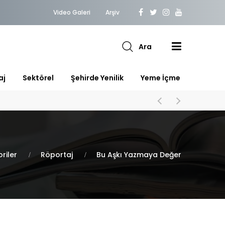
Video Galeri
Arşiv
Ara
aj
Sektörel
Şehirde Yenilik
Yeme İçme
riler
Röportaj
Bu Aşkı Yazmaya Değer