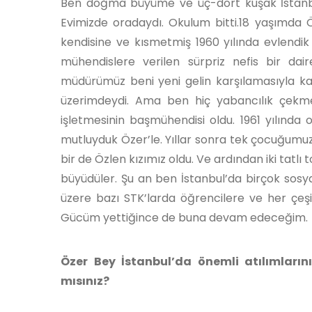
Ben doğma büyüme ve üç-dört kuşak İstanbu
Evimizde oradaydı. Okulum bitti.18 yaşımda 
kendisine ve kısmetmiş 1960 yılında evlendik 
mühendislere verilen sürpriz nefis bir dai
müdürümüz beni yeni gelin karşılamasıyla karş
üzerimdeydi. Ama ben hiç yabancılık çekme
işletmesinin başmühendisi oldu. 1961 yılında
mutluyduk Özer’le. Yıllar sonra tek çocuğumuz 
bir de Özlen kızımız oldu. Ve ardından iki tatlı
büyüdüler. Şu an ben İstanbul’da birçok sosyal
üzere bazı STK’larda öğrencilere ve her çeşit
Gücüm yettiğince de buna devam edeceğim.
Özer Bey İstanbul’da önemli atılımların
mısınız?