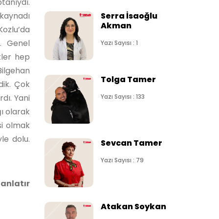
anıydı.
 kaynadı
Serra İsaoğlu
Akman
Kozlu’da
m. Genel
Yazı Sayısı : 1
tler hep
Bilgehan
Tolga Tamer
dik. Çok
dı. Yani
Yazı Sayısı : 133
ğı olarak
si olmak
le dolu.
Sevcan Tamer
Yazı Sayısı : 79
anlatır
Atakan Soykan