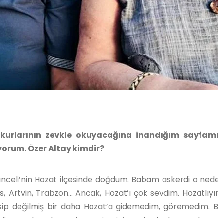
 okurlarının zevkle okuyacağına inandığım sayfam
tiyorum. Özer Altay kimdir?
unceli’nin Hozat ilçesinde doğdum. Babam askerdi o ned
vas, Artvin, Trabzon… Ancak, Hozat’ı çok sevdim. Hozatlıyı
sip değilmiş bir daha Hozat’a gidemedim, göremedim.