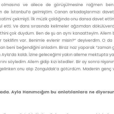
 olmasına ve ailece de görüşülmesine rağmen ben 
de İstanbul’a gelmiştim. Canan arkadaşlarımızı davet
timi çekmişti. İlk müzik çaldığında onu dansa davet etti
ul etti. Ve dans sırasında kelimeler ağzımdan dökülüverd
thini çok duydum. Ben de şu an aynı kanaatteyim. Ailem 
ir teklifim var. Benimle evlenir misin?” deyiverdim. O d
ndan beni beğendiğini anladım. Biraz naz yaparak “zaman g
 Ayla’da kaldı. İzine geleceğimi yakın aileme mektupta y
ı söyledim. Ailem gidip kızı istediler. Bir ay sonra nişanı
ük gelinken onu alıp Zonguldak’a götürdüm. Madenin genç 
da. Ayla Hanımcığım bu anlatılanlara ne diyorsu