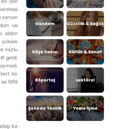
m en son
ersitesi
 O zaman
Gündem
Güzellik & Sağlık
ydum ve
ip aldım
 yüksek
ok mutlu
Köşe Yazısı
Kültür & Sanat
f geldi.
 uymadı.
Sert bir
Röportaj
sektörel
 ve 1959
Şehirde Yenilik
Yeme İçme
daşı kız