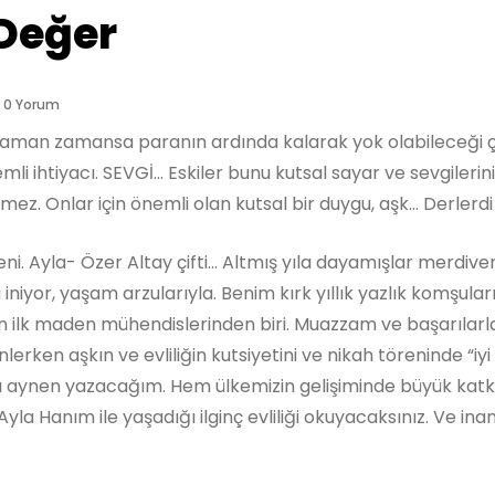
Değer
0 Yorum
aman zamansa paranın ardında kalarak yok olabileceği ço
i ihtiyacı. SEVGİ… Eskiler bunu kutsal sayar ve sevgileri
mez. Onlar için önemli olan kutsal bir duygu, aşk... Derlerdi
eni. Ayla- Özer Altay çifti... Altmış yıla dayamışlar merdiv
niyor, yaşam arzularıyla. Benim kırk yıllık yazlık komşula
in ilk maden mühendislerinden biri. Muazzam ve başarılarla
dinlerken aşkın ve evliliğin kutsiyetini ve nikah töreninde “
ajı aynen yazacağım. Hem ülkemizin gelişiminde büyük kat
la Hanım ile yaşadığı ilginç evliliği okuyacaksınız. Ve inan