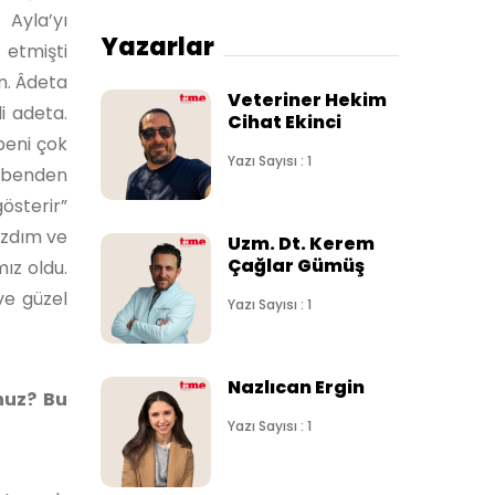
Ayla’yı
Yazarlar
 etmişti
m. Âdeta
Veteriner Hekim
i adeta.
Cihat Ekinci
beni çok
Yazı Sayısı : 1
a benden
österir”
azdım ve
Uzm. Dt. Kerem
Çağlar Gümüş
mız oldu.
ve güzel
Yazı Sayısı : 1
Nazlıcan Ergin
nuz? Bu
Yazı Sayısı : 1