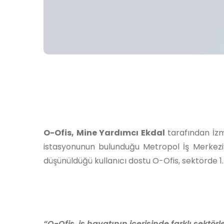
O-Ofis, Mine Yardımcı Ekdal
tarafından İzm
istasyonunun bulunduğu Metropol İş Merkezi’n
düşünüldüğü kullanıcı dostu O-Ofis, sektörde 1.
“O-Ofis, iş hayatının içerisinde farklı sektö