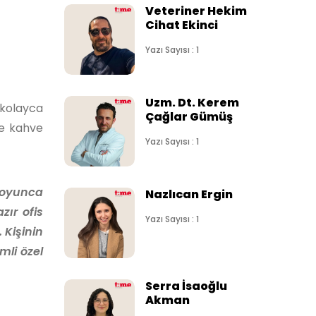
Veteriner Hekim
Cihat Ekinci
Yazı Sayısı : 1
Uzm. Dt. Kerem
 kolayca
Çağlar Gümüş
de kahve
Yazı Sayısı : 1
 boyunca
Nazlıcan Ergin
zır ofis
Yazı Sayısı : 1
 Kişinin
mli özel
Serra İsaoğlu
Akman