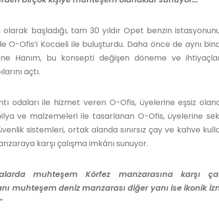
i olarak başladığı, tam 30 yıldır Opet benzin istasyonunu
 ile O-Ofis’i Kocaeli ile buluşturdu. Daha önce de aynı bin
n Mine Hanım, bu konsepti değişen döneme ve ihtiyaçl
larını açtı.
lantı odaları ile hizmet veren O-Ofis, üyelerine eşsiz olan
bilya ve malzemeleri ile tasarlanan O-Ofis, üyelerine se
venlik sistemleri, ortak alanda sınırsız çay ve kahve kull
 manzaraya karşı çalışma imkânı sunuyor.
alarda muhteşem Körfez manzarasına karşı çalış
ir yanı muhteşem deniz manzarası diğer yanı ise ikonik İz
”