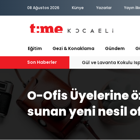
08 Ağustos 2026
Künye
Yazarlar
Yayın İlk
Eğitim
Gezi & Konaklama
Gündem
Gü
Son Haberler
PATİLİ DOSTA HAYATIMIZA
O-Ofis Üyelerine ö
sunan yeni nesil o