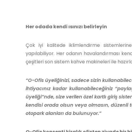
Her odada kendi ısınızı belirleyin
Çok iyi kalitede iklimlendirme sistemlerin
yapılabiliyor. Her odanın havalandırması kendi
çeşitleri son sistem kahve makineleri ile hazırl
“O-Ofis üyeliğinizi, sadece sizin kullanabile
ihtiyacınız kadar kullanabileceğiniz “paylaş
üyeliği”nde, size verilen özel kartlı giriş sis
kendisi orada olsun veya olmasın, düzenli tem
otopark alanları da bulunuyor.”
O-Ofis konsepti kiralık ofisten ziyade bir 