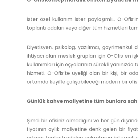
İster özel kullanım ister paylaşımlı... O-Ofis’i
toplantı odaları veya diğer tüm hizmetleri tüm ü
Diyetisyen, psikolog, yazılımcı, gayrimenkul 
ihtiyacı olan meslek grupları için O-Ofis en işl
kullanımları için eşyalarınızı sürekli yanınızd
hizmeti. O-Ofis’te üyeliği olan bir kişi, bir o
ortamda keyifle çalışabileceği modern bir ofi
Günlük kahve maliyetine tüm bunlara sahip 
Şimdi bir ofisiniz olmadığını ve her gün dışar
fiyatının aylık maliyetine denk gelen bir fiyat
ortamı, toplantı odaları, sekretarya, internet, e