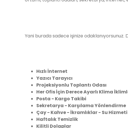
Yani burada sadece işinize odaklanıyorsunuz. D
Hızlı İnternet
Yazıcı Tarayıcı
Projeksiyonlu Toplantı Odası
Her Ofis İçin Derece Ayarlı Klima İkli
Posta - Kargo Takibi
Sekretarya - Karşılama Yönlendirme
Çay - Kahve - İkramlıklar - Su Hizmeti
Haftalık Temizlik
Kilitli Dolaplar