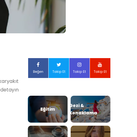
Beğen
Takip Et
Takip Et
Takip Et
karyakıt
 detayın
Gezi &
Eğitim
Konaklama