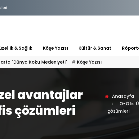
eleri
zellik & Sağlık
Köşe Yazısı
Kültür & Sanat
Röport
 "HOŞ GELDİN" DİYORSAK
zel avantajlar
Anasayfa
O-Ofis Ü
fis çözümleri
çözümleri