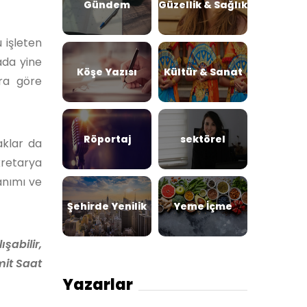
Gündem
Güzellik & Sağlık
 işleten
ada yine
Köşe Yazısı
Kültür & Sanat
ara göre
Röportaj
sektörel
aklar da
kretarya
anımı ve
Şehirde Yenilik
Yeme İçme
abilir,
mit Saat
Yazarlar