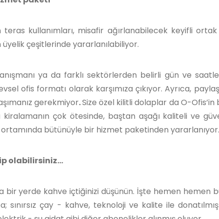
n teras kullanımları, misafir ağırlanabilecek keyifli ortak
yelik çeşitlerinde yararlanılabiliyor.
danışmanı ya da farklı sektörlerden belirli gün ve saatle
evsel ofis formatı olarak karşımıza çıkıyor. Ayrıca, paylaş
a taşımanız gerekmiyor
.
Size özel kilitli dolaplar da O-Ofis’in 
da kiralamanın çok ötesinde, baştan aşağı kaliteli ve güven
s ortamında bütünüyle bir hizmet paketinden yararlanıyor
olabilirsiniz...
ıda bir yerde kahve içtiğinizi düşünün. İşte hemen hemen 
a; sınırsız çay - kahve, teknoloji ve kalite ile donatılmış
lektrik - su aidat gibi diğer abonelikler alınmış oluyor.