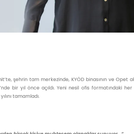
it’te, şehrin tam merkezinde, KYÖD binasının ve Opet a
de bir yıl önce açıldı. Yeni nesil ofis formatındaki her
 yılını tamamladı.
rlerden birçok kişiye muhteşem olanaklar sunuyor...”