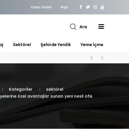
Video Galeri
Arşiv
Ara
aj
Sektörel
Şehirde Yenilik
Yeme İçme
Kategoriler
sektörel
yelerine özel avantajlar sunan yeni nesil ofis