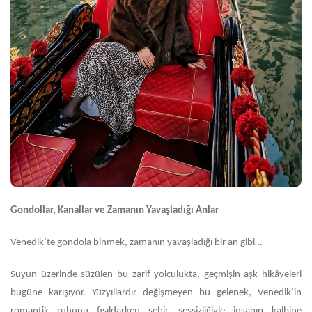
Gondollar, Kanallar ve Zamanın Yavaşladığı Anlar
Venedik’te gondola binmek, zamanın yavaşladığı bir an gibi…
Suyun üzerinde süzülen bu zarif yolculukta, geçmişin aşk hikâyeleri
bugüne karışıyor. Yüzyıllardır değişmeyen bu gelenek, Venedik’in
romantik ruhunu fısıldarken şehir, sessizliğiyle insanın kalbine