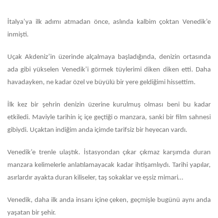
İtalya’ya ilk adımı atmadan önce, aslında kalbim çoktan Venedik’e
inmişti.
Uçak Akdeniz’in üzerinde alçalmaya başladığında, denizin ortasında
ada gibi yükselen Venedik’i görmek tüylerimi diken diken etti. Daha
havadayken, ne kadar özel ve büyülü bir yere geldiğimi hissettim.
İlk kez bir şehrin denizin üzerine kurulmuş olması beni bu kadar
etkiledi. Maviyle tarihin iç içe geçtiği o manzara, sanki bir film sahnesi
gibiydi. Uçaktan indiğim anda içimde tarifsiz bir heyecan vardı.
Venedik’e trenle ulaştık. İstasyondan çıkar çıkmaz karşımda duran
manzara kelimelerle anlatılamayacak kadar ihtişamlıydı. Tarihi yapılar,
asırlardır ayakta duran kiliseler, taş sokaklar ve eşsiz mimari…
Venedik, daha ilk anda insanı içine çeken, geçmişle bugünü aynı anda
yaşatan bir şehir.