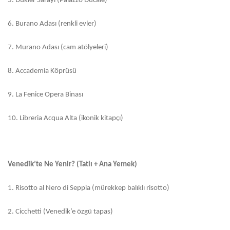
5.
Dükler Sarayı (Palazzo Ducale)
6.
Burano Adası (renkli evler)
7.
Murano Adası (cam atölyeleri)
8.
Accademia Köprüsü
9.
La Fenice Opera Binası
10.
Libreria Acqua Alta (ikonik kitapçı)
Venedik’te Ne Yenir? (Tatlı + Ana Yemek)
1.
Risotto al Nero di Seppia (mürekkep balıklı risotto)
2.
Cicchetti (Venedik’e özgü tapas)