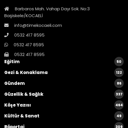
Barbaros Mah. Vahap Dayı Sok. No:3
Başiskele/KOCAELİ
info@timekocaeli.com
0532 417 8595
0532 417 8595
0532 417 8595
Eğitim
50
Gezi & Konaklama
122
Gündem
86
Güzellik & Sağlık
337
Köşe Yazısı
464
Kültür & Sanat
49
Röportaj
309