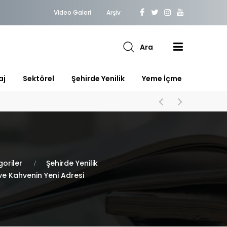
Video Galeri
Arşiv
Ara
aj
Sektörel
Şehirde Yenilik
Yeme İçme
oriler
Şehirde Yenilik
ve Kahvenin Yeni Adresi