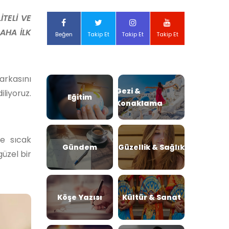
İTELİ VE
AHA İLK
Beğen
Takip Et
Takip Et
Takip Et
markasını
Gezi &
iliyoruz.
Eğitim
Konaklama
ve sıcak
Gündem
Güzellik & Sağlık
üzel bir
Köşe Yazısı
Kültür & Sanat