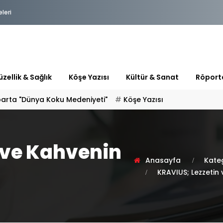
eleri
zellik & Sağlık
Köşe Yazısı
Kültür & Sanat
Röport
 "HOŞ GELDİN" DİYORSAK
 ve Kahvenin
Anasayfa
Kateg
KRAVIUS; Lezzetin 