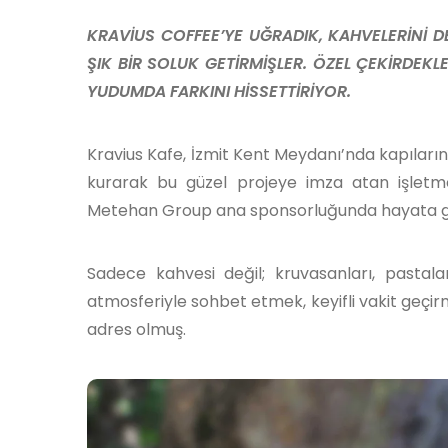
KRAVİUS COFFEE’YE UĞRADIK, KAHVELERİNİ DE
ŞIK BİR SOLUK GETİRMİŞLER. ÖZEL ÇEKİRDEKL
YUDUMDA FARKINI HİSSETTİRİYOR.
Kravius Kafe, İzmit Kent Meydanı’nda kapılarını 
kurarak bu güzel projeye imza atan işletm
Metehan Group ana sponsorluğunda hayata geçir
Sadece kahvesi değil; kruvasanları, pastalar
atmosferiyle sohbet etmek, keyifli vakit geçirm
adres olmuş.