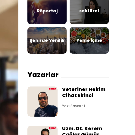
Röportaj
sektörel
Şehirde Yenilik
Yeme İçme
Yazarlar
Veteriner Hekim
Cihat Ekinci
Yazı Sayısı : 1
Uzm. Dt. Kerem
Çağlar Gümüş