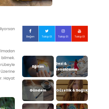
liyorsan
Beğen
Takip Et
Takip Et
Takip Et
 olmadan
 bilmek.
Gezi &
ecrübeyle
Eğitim
Konaklama
 Üzerine
r. Hayat
Gündem
Güzellik & Sağlık