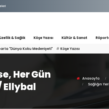
eleri
zellik & Sağlık
Köşe Yazısı
Kültür & Sanat
Röport
 "HOŞ GELDİN" DİYORSAK
Köşe Yazısı
se, Her Gün
Anasayfa
 Ellybal
Sağlığın Ye