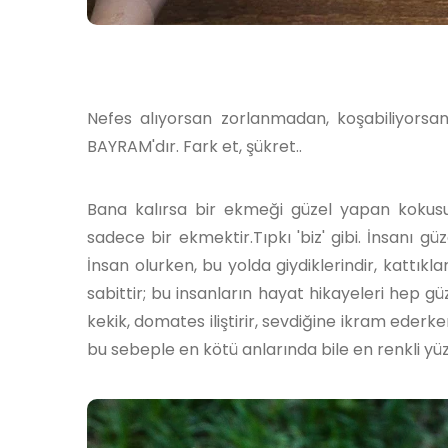
Nefes alıyorsan zorlanmadan, koşabiliyorsan, 
BAYRAM'dır. Fark et, şükret..
Bana kalırsa bir ekmeği güzel yapan kokusudur
sadece bir ekmektir.Tıpkı 'biz' gibi. İnsanı g
İnsan olurken, bu yolda giydiklerindir, kattıkla
sabittir; bu insanların hayat hikayeleri hep 
kekik, domates iliştirir, sevdiğine ikram ederk
bu sebeple en kötü anlarında bile en renkli yü