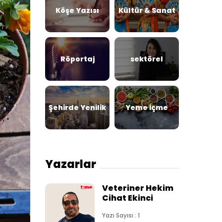
Köşe Yazısı
Kültür & Sanat
Röportaj
sektörel
Şehirde Yenilik
Yeme İçme
Yazarlar
Veteriner Hekim
Cihat Ekinci
Yazı Sayısı : 1