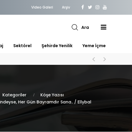
Video Galeri
Arşiv
Ara
aj
Sektörel
Şehirde Yenilik
Yeme İçme
Kategoriler
Köşe Yazısı
rindeyse, Her Gün Bayramdır Sana.. / Ellybal