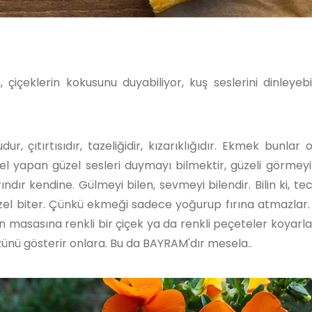
çiçeklerin kokusunu duyabiliyor, kuş seslerini dinleyebi
, çıtırtısıdır, tazeliğidir, kızarıklığıdır. Ekmek bunlar
üzel yapan güzel sesleri duymayı bilmektir, güzeli görmeyi
rındır kendine. Gülmeyi bilen, sevmeyi bilendir. Bilin ki, t
güzel biter. Çünkü ekmeği sadece yoğurup fırına atmazlar.
en masasına renkli bir çiçek ya da renkli peçeteler koyarla
zünü gösterir onlara. Bu da BAYRAM'dır mesela..