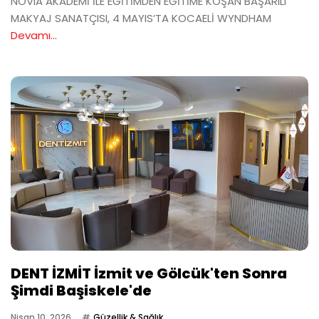
NOVIA AKADEMİ İLE EĞİTİMDEN EĞİTİME KOŞAN BAŞARILI
MAKYAJ SANATÇISI, 4 MAYIS’TA KOCAELİ WYNDHAM
Devamı...
DENT İZMİT İzmit ve Gölcük'ten Sonra
Şimdi Başiskele'de
Nisan 10, 2026
Güzellik & Sağlık