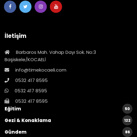
İletişim
Barbaros Mah. Vahap Dayı Sok. No:3
Başiskele/KOCAELİ
info@timekocaeli.com
0532 417 8595
0532 417 8595
0532 417 8595
Eğitim
50
Gezi & Konaklama
122
Gündem
86