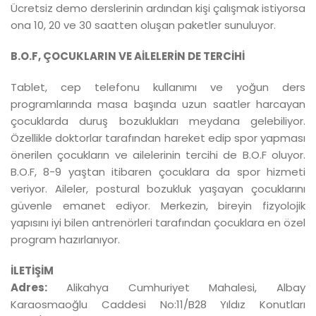
Ücretsiz demo derslerinin ardından kişi çalışmak istiyorsa
ona 10, 20 ve 30 saatten oluşan paketler sunuluyor.
B.O.F, ÇOCUKLARIN VE AİLELERİN DE TERCİHİ
Tablet, cep telefonu kullanımı ve yoğun ders
programlarında masa başında uzun saatler harcayan
çocuklarda duruş bozuklukları meydana gelebiliyor.
Özellikle doktorlar tarafından hareket edip spor yapması
önerilen çocukların ve ailelerinin tercihi de B.O.F oluyor.
B.O.F, 8-9 yaştan itibaren çocuklara da spor hizmeti
veriyor. Aileler, postural bozukluk yaşayan çocuklarını
güvenle emanet ediyor. Merkezin, bireyin fizyolojik
yapısını iyi bilen antrenörleri tarafından çocuklara en özel
program hazırlanıyor.
İLETİŞİM
Adres:
Alikahya Cumhuriyet Mahalesi, Albay
Karaosmaoğlu Caddesi No:11/B28 Yıldız Konutları