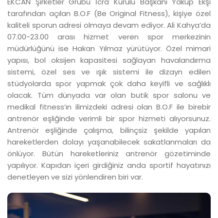
EKCAN Şirketler Grubu İcra Kurulu Başkanı Yakup Ekşi
tarafından açılan B.O.F (Be Original Fitness), kişiye özel
kaliteli sporun adresi olmaya devam ediyor. Ali Kahya’da
07.00-23.00 arası hizmet veren spor merkezinin
müdürlüğünü ise Hakan Yılmaz yürütüyor. Özel mimari
yapısı, bol oksijen kapasitesi sağlayan havalandırma
sistemi, özel ses ve ışık sistemi ile dizayn edilen
stüdyolarda spor yapmak çok daha keyifli ve sağlıklı
olacak. Tüm dünyada var olan butik spor salonu ve
medikal fitness’ın ilimizdeki adresi olan B.O.F ile birebir
antrenör eşliğinde verimli bir spor hizmeti alıyorsunuz.
Antrenör eşliğinde çalışma, bilinçsiz şekilde yapılan
hareketlerden dolayı yaşanabilecek sakatlanmaları da
önlüyor. Bütün hareketleriniz antrenör gözetiminde
yapılıyor. Kapıdan içeri girdiğiniz anda sportif hayatınızı
denetleyen ve sizi yönlendiren biri var.