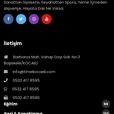
Sanattan Siyasete, Seyahatten Spora, Yeme İçmeden
Alışverişe. Hayata Dair Ne Varsa;
İletişim
Barbaros Mah. Vahap Dayı Sok. No:3
Başiskele/KOCAELİ
info@timekocaeli.com
0532 417 8595
0532 417 8595
0532 417 8595
Eğitim
50
Gezi & Konaklama
122