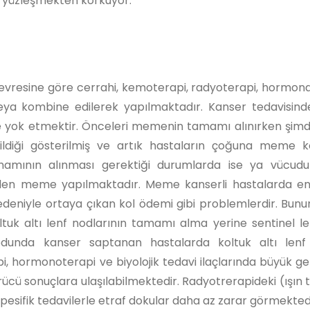
la yüzleşmekten korkuyor.
evresine göre cerrahi, kemoterapi, radyoterapi, hormona
veya kombine edilerek yapılmaktadır. Kanser tedavisin
yok etmektir. Önceleri memenin tamamı alınırken şim
bildiği gösterilmiş ve artık hastaların çoğuna meme 
amının alınması gerektiği durumlarda ise ya vücudu
niden meme yapılmaktadır. Meme kanserli hastalarda e
ı nedeniyle ortaya çıkan kol ödemi gibi problemlerdir. Bun
ltuk altı lenf nodlarının tamamı alma yerine sentinel l
dunda kanser saptanan hastalarda koltuk altı lenf 
, hormonoterapi ve biyolojik tedavi ilaçlarında büyük ge
ücü sonuçlara ulaşılabilmektedir. Radyotrerapideki (ışın t
esifik tedavilerle etraf dokular daha az zarar görmektedi