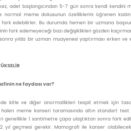
 1 kez, adet başlangıcından 5-7 gün sonra kendi kendini
ve normal meme dokusunun özelliklerini öğrenen kadın
 fark edebilirler. Bu durumda hemen bir uzmana başvur
sinin fark edemeyeceği bazı değişiklikleri gözden kaçırma
 sonra yılda bir uzman muayenesi yaptırması erken ve e
YÜKSELİR
finin ne faydası var?
 kitle ve diğer anormallikleri tespit etmek için tas
en halen meme kanseri taramasında altın standart tes
enellikle 1 santimetre çapa ulaştıktan sonra fark edile
-2 yıl geçmesi gerekir. Mamografi ile kanser olabile