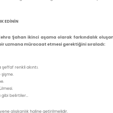
IK EDİNİN
Zehra Şahan ikinci aşama olarak farkındalık oluşa
bir uzmana müracaat etmesi gerektiğini sıraladı:
effaf renkli akıntı.
e şişme.
e.
ülmesi.
bi belirtiler…
ene alışkanlık haline getirilmelidir.