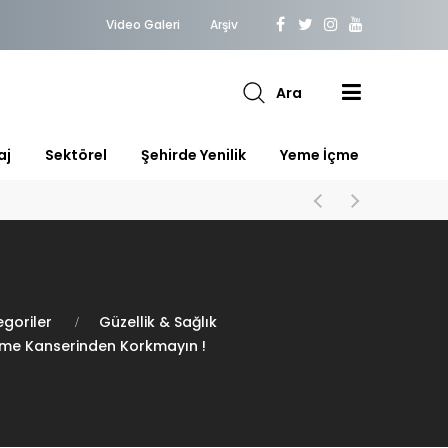
Video Galeri
Arşiv
Ara
aj
Sektörel
Şehirde Yenilik
Yeme İçme
goriler
Güzellik & Sağlık
eme Kanserinden Korkmayın !