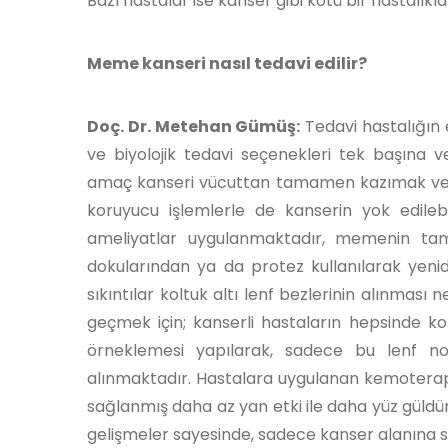
Bazı hastalar ise kanser gibi kötü bir hastalık
Meme kanseri nasıl tedavi edilir?
Doç. Dr. Metehan Gümüş:
Tedavi hastalığın 
ve biyolojik tedavi seçenekleri tek başına 
amaç kanseri vücuttan tamamen kazımak ve 
koruyucu işlemlerle de kanserin yok edile
ameliyatlar uygulanmaktadır, memenin tam
dokularından ya da protez kullanılarak ye
sıkıntılar koltuk altı lenf bezlerinin alınmas
geçmek için; kanserli hastaların hepsinde ko
örneklemesi yapılarak, sadece bu lenf no
alınmaktadır. Hastalara uygulanan kemoterapi
sağlanmış daha az yan etki ile daha yüz güldür
gelişmeler sayesinde, sadece kanser alanına sp