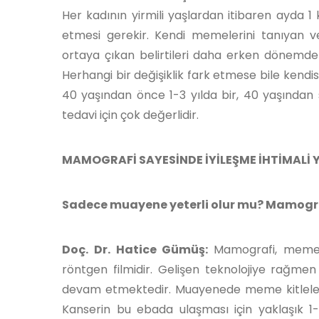
Her kadının yirmili yaşlardan itibaren ayda
etmesi gerekir. Kendi memelerini tanıyan 
ortaya çıkan belirtileri daha erken dönemde
Herhangi bir değişiklik fark etmese bile kendi
40 yaşından önce 1-3 yılda bir, 40 yaşından
tedavi için çok değerlidir.
MAMOGRAFİ SAYESİNDE İYİLEŞME İHTİMALİ 
Sadece muayene yeterli olur mu? Mamogra
Doç. Dr. Hatice Gümüş:
Mamografi, memede
röntgen filmidir. Gelişen teknolojiye rağm
devam etmektedir. Muayenede meme kitleleri g
Kanserin bu ebada ulaşması için yaklaşık 1