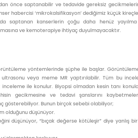
dan önce saptanabilir ve tedavide gereksiz gecikmeler
nser habercisi ‘mikrokalsifikasyon’ dediğimiz küçük kireçl
da saptanan kanserlerin çoğu daha henüz yayılma ö
lınmasına ve kemoterapiye ihtiyaç duyulmayacaktır.
üntüleme yöntemlerinde şüphe ile başlar. Görüntülem
ultrasonu veya meme MR yaptırılabilir. Tüm bu incel
k inceleme ile konulur. Biyopsi olmadan kesin tanı konu
hisin gecikmesine ve tedavi şanslarını kaybetmeler
ç gösterebiliyor. Bunun birçok sebebi olabiliyor;
şlem olduğunu düşünüyor.
eğini düşünüyor, “bıçak değerse kötüleşir” diye yanlış bir