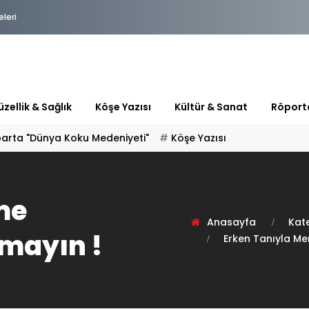
eleri
zellik & Sağlık
Köşe Yazısı
Kültür & Sanat
Röport
parta "Dünya Koku Medeniyeti"
Köşe Yazısı
me
Anasayfa
Kate
mayın !
Erken Tanıyla M