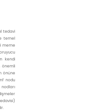
l tedavi
de temel
di meme
koruyucu
n kendi
n önemli
un önüne
enf nodu
nodları
lişmeler
edavisi)
r.