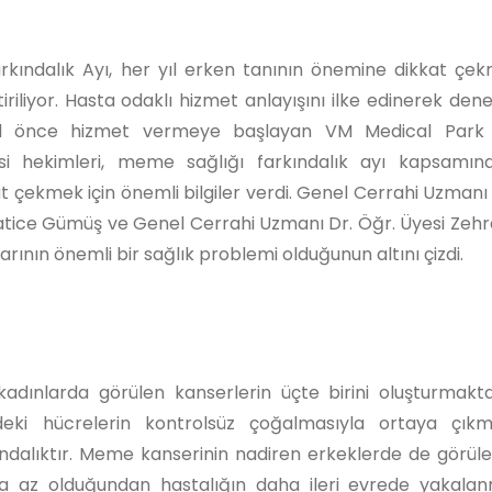
rkındalık Ayı, her yıl erken tanının önemine dikkat çek
tiriliyor. Hasta odaklı hizmet anlayışını ilke edinerek den
ıl önce hizmet vermeye başlayan VM Medical Park 
i hekimleri, meme sağlığı farkındalık ayı kapsamınd
 çekmek için önemli bilgiler verdi. Genel Cerrahi Uzmanı 
tice Gümüş ve Genel Cerrahi Uzmanı Dr. Öğr. Üyesi Zeh
nın önemli bir sağlık problemi olduğunun altını çizdi.
dınlarda görülen kanserlerin üçte birini oluşturmakta
ndeki hücrelerin kontrolsüz çoğalmasıyla ortaya çıkm
ndalıktır. Meme kanserinin nadiren erkeklerde de görülebi
ha az olduğundan hastalığın daha ileri evrede yakalan