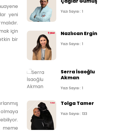
Çağlar Gümüş
 muayene
Yazı Sayısı : 1
lar yeni
malıdır.
mak için
Nazlıcan Ergin
tkin bir
Yazı Sayısı : 1
Serra İsaoğlu
Akman
Yazı Sayısı : 1
arlanmış
Tolga Tamer
t olmaya
Yazı Sayısı : 133
biliyor.
cek meme