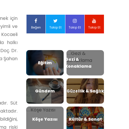
mek için
eyimli ve
Beğen
Takip Et
Takip Et
Takip Et
Kocaeli
a halkı
Doç. Dr.
ra Şahan
Gezi &
Eğitim
Konaklama
Gündem
Güzellik & Sağlık
dır. Süt
aktadır.
ldiğini,
Köşe Yazısı
Kültür & Sanat
ma riski