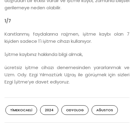
doğrudan bir etkisi vardır ve işitme kaybı, zamanla bilişsel
gerilemeye neden olabilir.
1/7
Kanıtlanmış faydalarına rağmen, işitme kaybı olan 7
kişiden sadece 1'i işitme cihazı kullanıyor.
İşitme kaybınız hakkında bilgi almak,
ücretsiz işitme cihazı denemesinden yararlanmak ve
Uzm. Ody. Ezgi Yılmaztürk Uğraş ile görüşmek için sizleri
Ezgi İşitme’ye davet ediyoruz.
TIMEKOCAELI
2024
ODYOLOG
AĞUSTOS