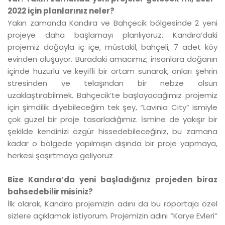
2022 için planlarınız neler?
Yakın zamanda Kandıra ve Bahçecik bölgesinde 2 yeni
projeye daha başlamayı planlıyoruz. Kandıra’daki
projemiz doğayla iç içe, müstakil, bahçeli, 7 adet köy
evinden oluşuyor. Buradaki amacımız; insanlara doğanın
içinde huzurlu ve keyifli bir ortam sunarak, onları şehrin
stresinden ve telaşından bir nebze olsun
uzaklaştırabilmek. Bahçecik’te başlayacağımız projemiz
için şimdilik diyebileceğim tek şey, “Lavinia City” ismiyle
çok güzel bir proje tasarladığımız. İsmine de yakışır bir
şekilde kendinizi özgür hissedebileceğiniz, bu zamana
kadar o bölgede yapılmışın dışında bir proje yapmaya,
herkesi şaşırtmaya geliyoruz
Bize Kandıra’da yeni başladığınız projeden biraz
bahsedebilir misiniz?
İlk olarak, Kandıra projemizin adını da bu röportaja özel
sizlere açıklamak istiyorum. Projemizin adını “Karye Evleri”