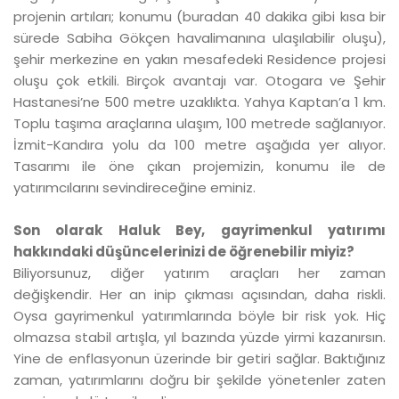
projenin artıları; konumu (buradan 40 dakika gibi kısa bir
sürede Sabiha Gökçen havalimanına ulaşılabilir oluşu),
şehir merkezine en yakın mesafedeki Residence projesi
oluşu çok etkili. Birçok avantajı var. Otogara ve Şehir
Hastanesi’ne 500 metre uzaklıkta. Yahya Kaptan’a 1 km.
Toplu taşıma araçlarına ulaşım, 100 metrede sağlanıyor.
İzmit-Kandıra yolu da 100 metre aşağıda yer alıyor.
Tasarımı ile öne çıkan projemizin, konumu ile de
yatırımcılarını sevindireceğine eminiz.
Son olarak Haluk Bey, gayrimenkul yatırımı
hakkındaki düşüncelerinizi de öğrenebilir miyiz?
Biliyorsunuz, diğer yatırım araçları her zaman
değişkendir. Her an inip çıkması açısından, daha riskli.
Oysa gayrimenkul yatırımlarında böyle bir risk yok. Hiç
olmazsa stabil artışla, yıl bazında yüzde yirmi kazanırsın.
Yine de enflasyonun üzerinde bir getiri sağlar. Baktığınız
zaman, yatırımlarını doğru bir şekilde yönetenler zaten