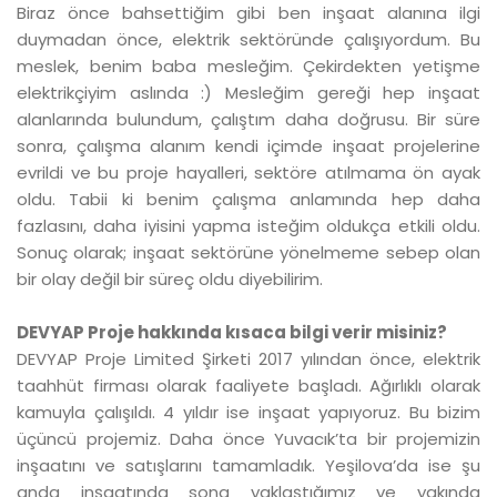
Biraz önce bahsettiğim gibi ben inşaat alanına ilgi
duymadan önce, elektrik sektöründe çalışıyordum. Bu
meslek, benim baba mesleğim. Çekirdekten yetişme
elektrikçiyim aslında :) Mesleğim gereği hep inşaat
alanlarında bulundum, çalıştım daha doğrusu. Bir süre
sonra, çalışma alanım kendi içimde inşaat projelerine
evrildi ve bu proje hayalleri, sektöre atılmama ön ayak
oldu. Tabii ki benim çalışma anlamında hep daha
fazlasını, daha iyisini yapma isteğim oldukça etkili oldu.
Sonuç olarak; inşaat sektörüne yönelmeme sebep olan
bir olay değil bir süreç oldu diyebilirim.
DEVYAP Proje hakkında kısaca bilgi verir misiniz?
DEVYAP Proje Limited Şirketi 2017 yılından önce, elektrik
taahhüt firması olarak faaliyete başladı. Ağırlıklı olarak
kamuyla çalışıldı. 4 yıldır ise inşaat yapıyoruz. Bu bizim
üçüncü projemiz. Daha önce Yuvacık’ta bir projemizin
inşaatını ve satışlarını tamamladık. Yeşilova’da ise şu
anda inşaatında sona yaklaştığımız ve yakında