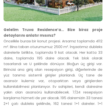
Gelelim Truva Residence’a… Bize biraz proje
detaylarını anlatır mısınız?
Öncelikle burası bir konut projesi. Arsamız toplamda 4112
m². Bina taban oturumumuz 2500 m². İnşaatımız dubleks
dairelerle birlikte, toplamda 9 kat olacak. Her katta 33
daire, toplamda 195 daire olacak. Tek blok olarak
tasarlandı ve U şeklinde dönüyor. Bloğun üç girişi var.
Birincisi ana giriş olan resepsiyon girişi, diğerlerinde de
yüz tanıma sistemli girişler planlandı. Üç tane de
asansör kulemiz var, otoparktan veya girişlerden
kullanılabilmesi planlanıyor. Ev sahipleri, kendi dairesine
yakın olan asansörü kullanabilecek. 7/24 resepsiyon
karşılama hizmeti de yer alacak. 195 dairemizin 33 tanesi
2+1 çatı dubleks şeklinde, 162 tanesi 1+1 daireler. 1+1