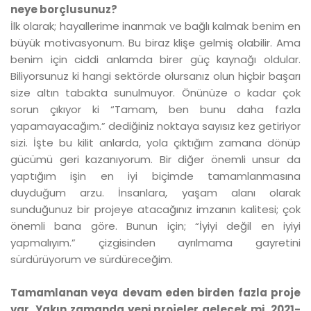
neye borçlusunuz?
İlk olarak; hayallerime inanmak ve bağlı kalmak benim en
büyük motivasyonum. Bu biraz klişe gelmiş olabilir. Ama
benim için ciddi anlamda birer güç kaynağı oldular.
Biliyorsunuz ki hangi sektörde olursanız olun hiçbir başarı
size altın tabakta sunulmuyor. Önünüze o kadar çok
sorun çıkıyor ki “Tamam, ben bunu daha fazla
yapamayacağım.” dediğiniz noktaya sayısız kez getiriyor
sizi. İşte bu kilit anlarda, yola çıktığım zamana dönüp
gücümü geri kazanıyorum. Bir diğer önemli unsur da
yaptığım işin en iyi biçimde tamamlanmasına
duyduğum arzu. İnsanlara, yaşam alanı olarak
sunduğunuz bir projeye atacağınız imzanın kalitesi; çok
önemli bana göre. Bunun için; “İyiyi değil en iyiyi
yapmalıyım.” çizgisinden ayrılmama gayretini
sürdürüyorum ve sürdüreceğim.
Tamamlanan veya devam eden birden fazla proje
var. Yakın zamanda yeni projeler gelecek mi, 2021-