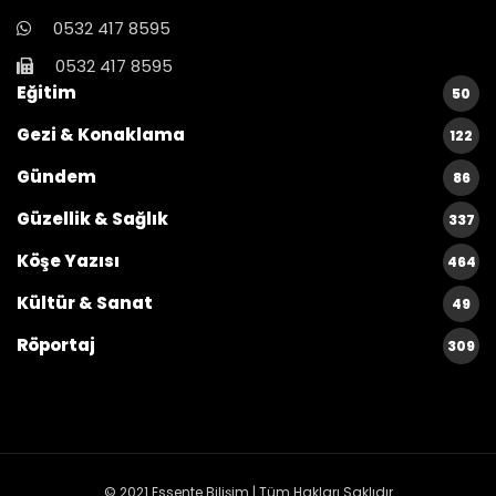
0532 417 8595
0532 417 8595
Eğitim
50
Gezi & Konaklama
122
Gündem
86
Güzellik & Sağlık
337
Köşe Yazısı
464
Kültür & Sanat
49
Röportaj
309
© 2021
Essente Bilişim
| Tüm Hakları Saklıdır