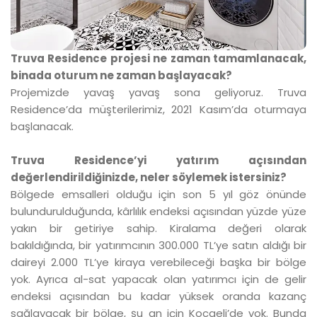
Truva Residence projesi ne zaman tamamlanacak,
binada oturum ne zaman başlayacak?
Projemizde yavaş yavaş sona geliyoruz. Truva
Residence’da müşterilerimiz, 2021 Kasım’da oturmaya
başlanacak.
Truva Residence’yi yatırım açısından
değerlendirildiğinizde, neler söylemek istersiniz?
Bölgede emsalleri olduğu için son 5 yıl göz önünde
bulundurulduğunda, kârlılık endeksi açısından yüzde yüze
yakın bir getiriye sahip. Kiralama değeri olarak
bakıldığında, bir yatırımcının 300.000 TL’ye satın aldığı bir
daireyi 2.000 TL’ye kiraya verebileceği başka bir bölge
yok. Ayrıca al-sat yapacak olan yatırımcı için de gelir
endeksi açısından bu kadar yüksek oranda kazanç
sağlayacak bir bölge, şu an için Kocaeli’de yok. Bunda