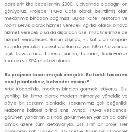
dairelerin kira bedellerinin, 2000 TL civarında olacağını ön
görüyoruz. Projede, Truva Cafe olarak belirtilmiş olan
mekânımız binadan bağımsız. Burası kafe- restoran ve
room servis olarak hizmet verecek. Ağırlıklı olarak binaya
hizmet verecek olsa da dışarıdan özel misafirlerimize de
hizmet verebilecek. Bunun dışında, -1. kat olan otopark
katında yer alan sosyal alanlarımız var. 160 m² civarında
açık havuzumuz, fitness, sauna, hamam, kadın-erkek
kuaförü ve SPA merkezi olacak.
Bu projenin tasarımı çok öne çıktı. Bu farklı tasarımı
nasıl planladınız, bahseder misiniz?
Artık Kocaeli’de, modern binaları görmek istiyoruz. Biz,
yenilikçi bir firma olarak modern mimariye yöneldik ve
böyle bir tasarım planladık. Tasarımımız çok beğenildi.
Malzeme kalitesi birinci sınıf. Ayrıca, Truva Residence,
görünen yanlarının dışında görünmeyen yanları da dâhil
olmak üzere tüm detaylarıyla, üst sınıf bir proje. Her
dairemizin kat yüksekliği 3,5 metre. Basık bir atmosfer