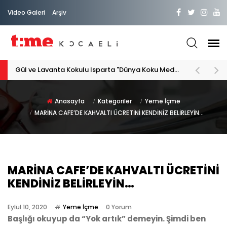
Video Galeri
Arşiv
PATİLİ DOSTA HAYATIMIZA "HOŞ GELDİN" DİYORSAK
Anasayfa
Kategoriler
Yeme İçme
MARİNA CAFE’DE KAHVALTI ÜCRETİNİ KENDİNİZ BELİRLEYİN…
MARİNA CAFE’DE KAHVALTI ÜCRETİNİ
KENDİNİZ BELİRLEYİN…
Eylül 10, 2020
Yeme İçme
0 Yorum
Başlığı okuyup da “Yok artık” demeyin. Şimdi ben