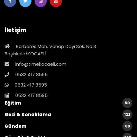
İletişim
Barbaros Mah. Vahap Dayı Sok. No:3
Başiskele/KOCAELİ
info@timekocaeli.com
0532 417 8595
0532 417 8595
0532 417 8595
Eğitim
50
Gezi & Konaklama
122
Gündem
86