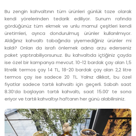
Bu zengin kahvaltının tüm ürünleri günlük taze olarak
kendi yörelerinden tedarik ediliyor. Sunum rafında
gördüğünüz tüm ekmek ve unlu mamul çeşitleri kendi
üretimleri, ayrıca dondurulmuş ürünler kullanılmıyor.
Aldığınız kahvaltı tabağında yiyemediğiniz ürünler mi
kaldı? Onları da israfı önlemek adına arzu ederseniz
paket yaptırabiliyorsunuz. Bu kahvaltıda içtiğiniz çayda
ise özel bir kampanya mevcut. 10-12 bardak çay alan 1,5
litrelik termos çay 14 TL, 18-20 bardak çay alan 2,2 litre
termos çay ise sadece 20 TL. Yalnız dikkat, bu özel
fiyatlar sadece tartılı kahvaltı için geçerli. Sabah saat
8.30’da başlayan tartılı kahvaltı, saat 15.00’ te sona
eriyor ve tartılı kahvaltıyı haftanın her günü alabilirsiniz.