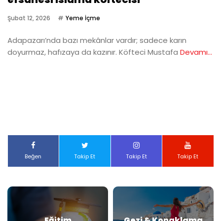
Şubat 12, 2026
Yeme İçme
Adapazarı’nda bazı mekânlar vardır; sadece karın
doyurmaz, hafızaya da kazınır. Köfteci Mustafa
Devamı...
Beğen
Takip Et
Takip Et
Takip Et
Eğitim
Gezi & Konaklama