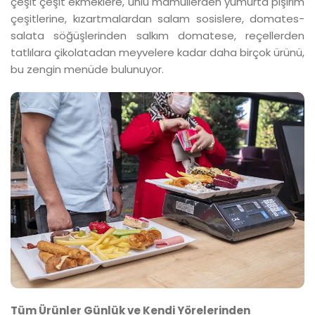
çeşit çeşit ekmeklere, unlu mamullerden yumurta pişirim
çeşitlerine, kızartmalardan salam sosislere, domates-
salata söğüşlerinden salkım domatese, reçellerden
tatlılara çikolatadan meyvelere kadar daha birçok ürünü,
bu zengin menüde bulunuyor.
Tüm Ürünler Günlük ve Kendi Yörelerinden