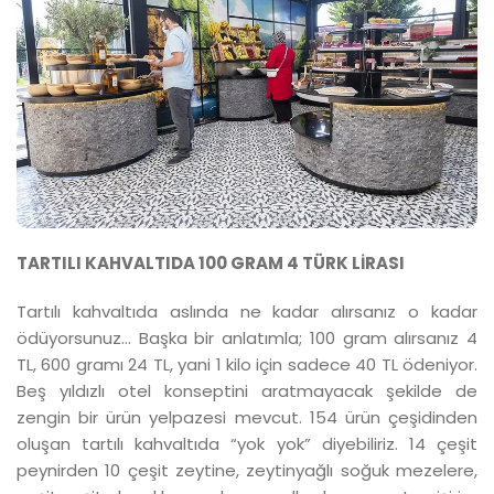
TARTILI KAHVALTIDA 100 GRAM 4 TÜRK LİRASI
Tartılı kahvaltıda aslında ne kadar alırsanız o kadar
ödüyorsunuz... Başka bir anlatımla; 100 gram alırsanız 4
TL, 600 gramı 24 TL, yani 1 kilo için sadece 40 TL ödeniyor.
Beş yıldızlı otel konseptini aratmayacak şekilde de
zengin bir ürün yelpazesi mevcut. 154 ürün çeşidinden
oluşan tartılı kahvaltıda “yok yok” diyebiliriz. 14 çeşit
peynirden 10 çeşit zeytine, zeytinyağlı soğuk mezelere,