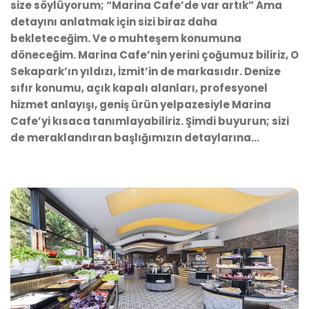
size söylüyorum; “Marina Cafe’de var artık” Ama
detayını anlatmak için sizi biraz daha
bekleteceğim. Ve o muhteşem konumuna
döneceğim. Marina Cafe’nin yerini çoğumuz biliriz, O
Sekapark’ın yıldızı, İzmit’in de markasıdır. Denize
sıfır konumu, açık kapalı alanları, profesyonel
hizmet anlayışı, geniş ürün yelpazesiyle Marina
Cafe’yi kısaca tanımlayabiliriz. Şimdi buyurun; sizi
de meraklandıran başlığımızın detaylarına…