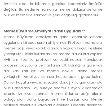
ömürlük olsa da bilinmesi gereken bedenimiz ömürlük
değildir. Bu nedenle zamanla meme dokusu deforme
olur ve memede sarkma ve şekil değişikliği gözlenebilir.
Meme Büyütme Ameliyatı Nasıl Uygulanır?
Meme büyütme ameliyatları genel anestezi altında
uygulanan 1,5 saat süren bir işlemdir. Protezin meme altı,
meme başı veya koltuk altından yapılan küçük kesilerle
yerleştirilir. Sıklıkla kullanılan kesi meme altı olukta yapılan
4-5 cm kesi ile protezin yerleştirilmesidir. Konulacak
protezin boyutuna ve hastanın cilt kalınlığına göre kas
altı, kas zarı altı ve meme dokusu altına protez
yerleştirilir. Ameliyat sonrası hastanede 1 gece kalınır.
Günlük hayata veya iş hayatına dönüş 7-10 gün arasında
olur. Hastaların 1 ay süreyle sporcu sutyeni kullanmaları
istenir. Ameliyat sonrası meme ödeme bağlı olarak
olduğundan daha büyük, sert ve hassas olur. Meme
başında geçici his kayıpları olabilirler. Ödemin gerilmesi