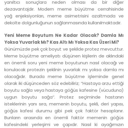
yanıltıcı sonuçlara neden olması da bir diğer
dezavantajdır. Modern meme büyütme cerrahisinde
yağ enjeksiyonları, meme asimetrisini azaltmada ve
dekolte dolgunluğunun sağlanmasında kullanılmaktadır.
Yeni Meme Boyutum Ne Kadar Olacak? Damla Mı
Yoksa Yuvarlak Mı? Kas Altı Mı Yoksa Kas Üzeri Mi?
Günümüzde pek çok boyut ve şekilde protez mevcuttur.
Meme büyütme ameliyatı düşünen kişilerin de aklındaki
en önemli soru yeni meme boyutunun nasıl olacağı ve
konulacak protezin şeklinin yuvarlak mı yoksa damla mı
olacağıdır. Burada meme büyütme işleminde genel
olarak iki düşünceden söz edebiliriz; ‘’Hastaya arzu ettiği
boyutu sağla veya hastaya göğüs kafesine (vücuduna)
uygun boyutu sağa’’. Protez seçiminde hastanın
isteklerinin yanı sıra, memenin boyutu, şekli, deri yapısı,
göğüs kafesi durumu gibi pek çok faktör hesaplanır.
Bunların arasında en önemli faktör memenin göğüs
kafesindeki yerleşimi ve çapıdır. Nasıl ki ayağımızın