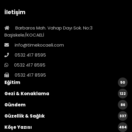
İletişim
Barbaros Mah. Vahap Dayı Sok. No:3
Başiskele/KOCAELİ
info@timekocaeli.com
0532 417 8595
0532 417 8595
0532 417 8595
Eğitim
50
Gezi & Konaklama
122
Gündem
86
Güzellik & Sağlık
337
Köşe Yazısı
464