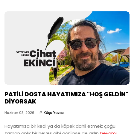
PATİLİ DOSTA HAYATIMIZA "HOŞ GELDİN"
DİYORSAK
Haziran 03, 2026
Köşe Yazısı
Hayatımıza bir kedi ya da köpek dahil etmek; çoğu
zaman anlık bir heves gibi görünse de aslın
Devamı...