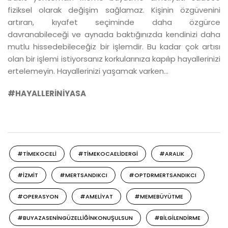
fiziksel olarak değişim sağlamaz. Kişinin özgüvenini
artıran, kıyafet seçiminde daha özgürce
davranabileceği ve aynada baktığınızda kendinizi daha
mutlu hissedebileceğiz bir işlemdir. Bu kadar çok artısı
olan bir işlemi istiyorsanız korkularınıza kapılıp hayallerinizi
ertelemeyin. Hayallerinizi yaşamak varken…
#HAYALLERİNİYASA
#TIMEKOCELI
#TIMEKOCAELIDERGI
#ARALIK
#IZMIT
#MERTSANDIKCI
#OPTDRMERTSANDIKCI
#OPERASYON
#AMELIYAT
#MEMEBÜYÜTME
#BUYAZASENINGÜZELLIĞINKONUŞULSUN
#BILGILENDIRME