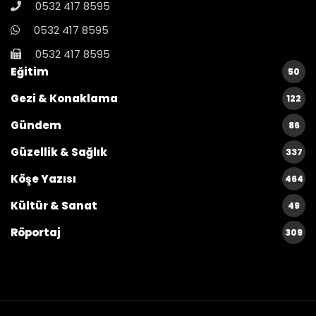
0532 417 8595
0532 417 8595
0532 417 8595
Eğitim
50
Gezi & Konaklama
122
Gündem
86
Güzellik & Sağlık
337
Köşe Yazısı
464
Kültür & Sanat
49
Röportaj
309